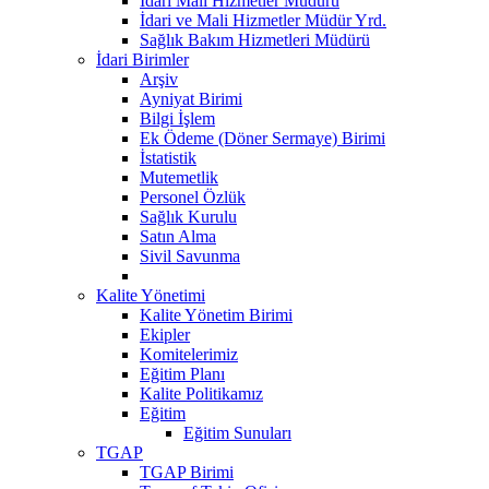
Idari Mali Hizmetler Müdürü
İdari ve Mali Hizmetler Müdür Yrd.
Sağlık Bakım Hizmetleri Müdürü
İdari Birimler
Arşiv
Ayniyat Birimi
Bilgi İşlem
Ek Ödeme (Döner Sermaye) Birimi
İstatistik
Mutemetlik
Personel Özlük
Sağlık Kurulu
Satın Alma
Sivil Savunma
Kalite Yönetimi
Kalite Yönetim Birimi
Ekipler
Komitelerimiz
Eğitim Planı
Kalite Politikamız
Eğitim
Eğitim Sunuları
TGAP
TGAP Birimi