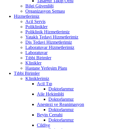
Tasarruf Takip Ofisi
Bilgi Güvenliği
Organizasyon Şeması
Hizmetlerimiz
Acil Servis
Poliklinikler
Poliklinik Hizmetlerimiz
Yataklı Tedavi Hizmetlerimiz
Diş Tedavi Hizmetlerimiz
Laboratuvar Hizmetlerimiz
Laboratuvar
Tıbbi Birimler
Klinikler
Hastane Yerleşim Planı
Tıbbi Birimler
Kliniklerimiz
Acil Tıp
Doktorlarımız
Aile Hekimliği
Doktorlarımız
Anestezi ve Reanimasyon
Doktorlarımız
Beyin Cerrahi
Doktorlarımız
Cildiye