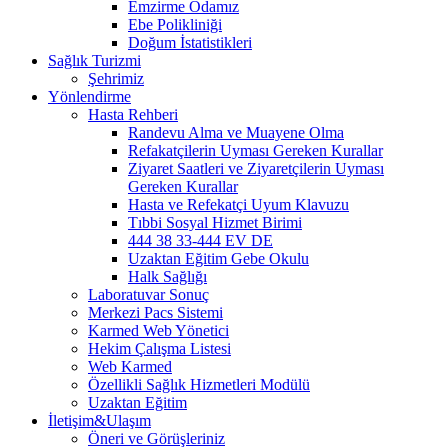
Emzirme Odamız
Ebe Polikliniği
Doğum İstatistikleri
Sağlık Turizmi
Şehrimiz
Yönlendirme
Hasta Rehberi
Randevu Alma ve Muayene Olma
Refakatçilerin Uyması Gereken Kurallar
Ziyaret Saatleri ve Ziyaretçilerin Uyması
Gereken Kurallar
Hasta ve Refekatçi Uyum Klavuzu
Tıbbi Sosyal Hizmet Birimi
444 38 33-444 EV DE
Uzaktan Eğitim Gebe Okulu
Halk Sağlığı
Laboratuvar Sonuç
Merkezi Pacs Sistemi
Karmed Web Yönetici
Hekim Çalışma Listesi
Web Karmed
Özellikli Sağlık Hizmetleri Modülü
Uzaktan Eğitim
İletişim&Ulaşım
Öneri ve Görüşleriniz