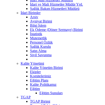
Idari Mali Hizmetler Müdürü
İdari ve Mali Hizmetler Müdür Yrd.
Sağlık Bakım Hizmetleri Müdürü
İdari Birimler
Arşiv
Ayniyat Birimi
Bilgi İşlem
Ek Ödeme (Döner Sermaye) Birimi
İstatistik
Mutemetlik
Personel Özlük
Sağlık Kurulu
Satın Alma
Sivil Savunma
Kalite Yönetimi
Kalite Yönetim Birimi
Ekipler
Komitelerimiz
Eğitim Planı
Kalite Politikamız
Eğitim
Eğitim Sunuları
TGAP
TGAP Birimi