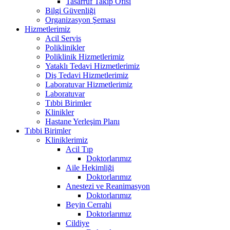
Tasarruf Takip Ofisi
Bilgi Güvenliği
Organizasyon Şeması
Hizmetlerimiz
Acil Servis
Poliklinikler
Poliklinik Hizmetlerimiz
Yataklı Tedavi Hizmetlerimiz
Diş Tedavi Hizmetlerimiz
Laboratuvar Hizmetlerimiz
Laboratuvar
Tıbbi Birimler
Klinikler
Hastane Yerleşim Planı
Tıbbi Birimler
Kliniklerimiz
Acil Tıp
Doktorlarımız
Aile Hekimliği
Doktorlarımız
Anestezi ve Reanimasyon
Doktorlarımız
Beyin Cerrahi
Doktorlarımız
Cildiye