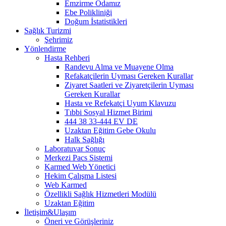
Emzirme Odamız
Ebe Polikliniği
Doğum İstatistikleri
Sağlık Turizmi
Şehrimiz
Yönlendirme
Hasta Rehberi
Randevu Alma ve Muayene Olma
Refakatçilerin Uyması Gereken Kurallar
Ziyaret Saatleri ve Ziyaretçilerin Uyması
Gereken Kurallar
Hasta ve Refekatçi Uyum Klavuzu
Tıbbi Sosyal Hizmet Birimi
444 38 33-444 EV DE
Uzaktan Eğitim Gebe Okulu
Halk Sağlığı
Laboratuvar Sonuç
Merkezi Pacs Sistemi
Karmed Web Yönetici
Hekim Çalışma Listesi
Web Karmed
Özellikli Sağlık Hizmetleri Modülü
Uzaktan Eğitim
İletişim&Ulaşım
Öneri ve Görüşleriniz