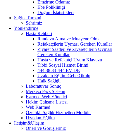
Emzirme Odamız
Ebe Polikliniği
Doğum İstatistikleri
Sağlık Turizmi
Şehrimiz
Yönlendirme
Hasta Rehberi
Randevu Alma ve Muayene Olma
Refakatçilerin Uyması Gereken Kurallar
Ziyaret Saatleri ve Ziyaretçilerin Uyması
Gereken Kurallar
Hasta ve Refekatçi Uyum Klavuzu
Tıbbi Sosyal Hizmet Birimi
444 38 33-444 EV DE
Uzaktan Eğitim Gebe Okulu
Halk Sağlığı
Laboratuvar Sonuç
Merkezi Pacs Sistemi
Karmed Web Yönetici
Hekim Çalışma Listesi
Web Karmed
Özellikli Sağlık Hizmetleri Modülü
Uzaktan Eğitim
İletişim&Ulaşım
Öneri ve Görüşleriniz