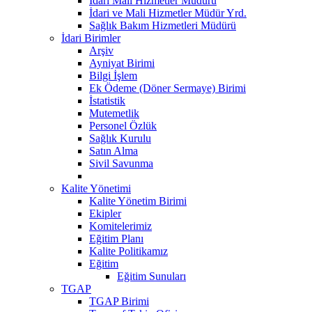
Idari Mali Hizmetler Müdürü
İdari ve Mali Hizmetler Müdür Yrd.
Sağlık Bakım Hizmetleri Müdürü
İdari Birimler
Arşiv
Ayniyat Birimi
Bilgi İşlem
Ek Ödeme (Döner Sermaye) Birimi
İstatistik
Mutemetlik
Personel Özlük
Sağlık Kurulu
Satın Alma
Sivil Savunma
Kalite Yönetimi
Kalite Yönetim Birimi
Ekipler
Komitelerimiz
Eğitim Planı
Kalite Politikamız
Eğitim
Eğitim Sunuları
TGAP
TGAP Birimi