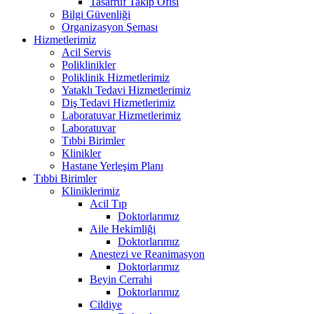
Tasarruf Takip Ofisi
Bilgi Güvenliği
Organizasyon Şeması
Hizmetlerimiz
Acil Servis
Poliklinikler
Poliklinik Hizmetlerimiz
Yataklı Tedavi Hizmetlerimiz
Diş Tedavi Hizmetlerimiz
Laboratuvar Hizmetlerimiz
Laboratuvar
Tıbbi Birimler
Klinikler
Hastane Yerleşim Planı
Tıbbi Birimler
Kliniklerimiz
Acil Tıp
Doktorlarımız
Aile Hekimliği
Doktorlarımız
Anestezi ve Reanimasyon
Doktorlarımız
Beyin Cerrahi
Doktorlarımız
Cildiye