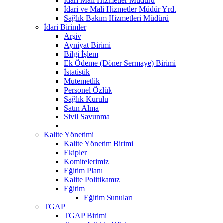
Idari Mali Hizmetler Müdürü
İdari ve Mali Hizmetler Müdür Yrd.
Sağlık Bakım Hizmetleri Müdürü
İdari Birimler
Arşiv
Ayniyat Birimi
Bilgi İşlem
Ek Ödeme (Döner Sermaye) Birimi
İstatistik
Mutemetlik
Personel Özlük
Sağlık Kurulu
Satın Alma
Sivil Savunma
Kalite Yönetimi
Kalite Yönetim Birimi
Ekipler
Komitelerimiz
Eğitim Planı
Kalite Politikamız
Eğitim
Eğitim Sunuları
TGAP
TGAP Birimi