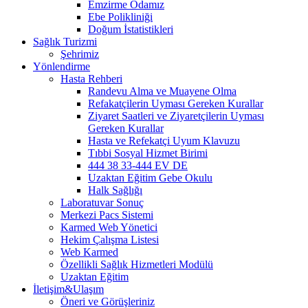
Emzirme Odamız
Ebe Polikliniği
Doğum İstatistikleri
Sağlık Turizmi
Şehrimiz
Yönlendirme
Hasta Rehberi
Randevu Alma ve Muayene Olma
Refakatçilerin Uyması Gereken Kurallar
Ziyaret Saatleri ve Ziyaretçilerin Uyması
Gereken Kurallar
Hasta ve Refekatçi Uyum Klavuzu
Tıbbi Sosyal Hizmet Birimi
444 38 33-444 EV DE
Uzaktan Eğitim Gebe Okulu
Halk Sağlığı
Laboratuvar Sonuç
Merkezi Pacs Sistemi
Karmed Web Yönetici
Hekim Çalışma Listesi
Web Karmed
Özellikli Sağlık Hizmetleri Modülü
Uzaktan Eğitim
İletişim&Ulaşım
Öneri ve Görüşleriniz