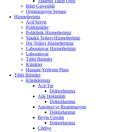
Tasarruf Takip Ofisi
Bilgi Güvenliği
Organizasyon Şeması
Hizmetlerimiz
Acil Servis
Poliklinikler
Poliklinik Hizmetlerimiz
Yataklı Tedavi Hizmetlerimiz
Diş Tedavi Hizmetlerimiz
Laboratuvar Hizmetlerimiz
Laboratuvar
Tıbbi Birimler
Klinikler
Hastane Yerleşim Planı
Tıbbi Birimler
Kliniklerimiz
Acil Tıp
Doktorlarımız
Aile Hekimliği
Doktorlarımız
Anestezi ve Reanimasyon
Doktorlarımız
Beyin Cerrahi
Doktorlarımız
Cildiye