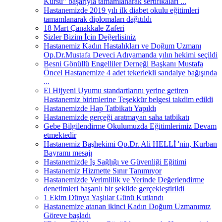
Kursu” başarıyla tamamlanarak sertifikaları ...
Hastanemizde 2019 yılı ilk diabet okulu eğitimleri
tamamlanarak diplomaları dağıtıldı
18 Mart Çanakkale Zaferi
Sizler Bizim İçin Değerlisiniz
Hastanemiz Kadın Hastalıkları ve Doğum Uzmanı
Op.Dr.Mustafa Deveci Adıyamanda yılın hekimi seçildi
Besni Gönüllü Engelliler Derneği Başkanı Mustafa
Öncel Hastanemize 4 adet tekerlekli sandalye bağışında
...
El Hijyeni Uyumu standartlarını yerine getiren
Hastanemiz birimlerine Teşekkür belgesi takdim edildi
Hastanemizde Hap Tatbikatı Yapıldı
Hastanemizde gerçeği aratmayan saha tatbikatı
Gebe Bilgilendirme Okulumuzda Eğitimlerimiz Devam
etmektedir
Hastanemiz Başhekimi Op.Dr. Ali HELLİ 'nin, Kurban
Bayramı mesajı
Hastanemizde İş Sağlığı ve Güvenliği Eğitimi
Hastanemiz Hizmette Sınır Tanımıyor
Hastanemizde Verimlilik ve Yerinde Değerlendirme
denetimleri başarılı bir şekilde gerçekleştirildi
1 Ekim Dünya Yaşlılar Günü Kutlandı
Hastanemize atanan ikinci Kadın Doğum Uzmanımız
Göreve başladı