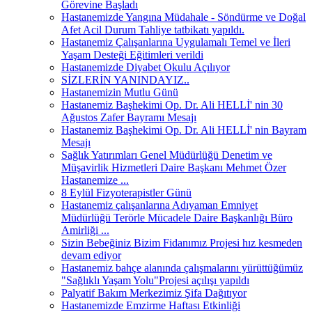
Görevine Başladı
Hastanemizde Yangına Müdahale - Söndürme ve Doğal
Afet Acil Durum Tahliye tatbikatı yapıldı.
Hastanemiz Çalışanlarına Uygulamalı Temel ve İleri
Yaşam Desteği Eğitimleri verildi
Hastanemizde Diyabet Okulu Açılıyor
SİZLERİN YANINDAYIZ..
Hastanemizin Mutlu Günü
Hastanemiz Başhekimi Op. Dr. Ali HELLİ' nin 30
Ağustos Zafer Bayramı Mesajı
Hastanemiz Başhekimi Op. Dr. Ali HELLİ' nin Bayram
Mesajı
Sağlık Yatırımları Genel Müdürlüğü Denetim ve
Müşavirlik Hizmetleri Daire Başkanı Mehmet Özer
Hastanemize ...
8 Eylül Fizyoterapistler Günü
Hastanemiz çalışanlarına Adıyaman Emniyet
Müdürlüğü Terörle Mücadele Daire Başkanlığı Büro
Amirliği ...
Sizin Bebeğiniz Bizim Fidanımız Projesi hız kesmeden
devam ediyor
Hastanemiz bahçe alanında çalışmalarını yürüttüğümüz
"Sağlıklı Yaşam Yolu"Projesi açılışı yapıldı
Palyatif Bakım Merkezimiz Şifa Dağıtıyor
Hastanemizde Emzirme Haftası Etkinliği