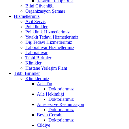
Tasarruf Takip Ofisi
Bilgi Güvenliği
Organizasyon Şeması
Hizmetlerimiz
Acil Servis
Poliklinikler
Poliklinik Hizmetlerimiz
Yataklı Tedavi Hizmetlerimiz
Diş Tedavi Hizmetlerimiz
Laboratuvar Hizmetlerimiz
Laboratuvar
Tıbbi Birimler
Klinikler
Hastane Yerleşim Planı
Tıbbi Birimler
Kliniklerimiz
Acil Tıp
Doktorlarımız
Aile Hekimliği
Doktorlarımız
Anestezi ve Reanimasyon
Doktorlarımız
Beyin Cerrahi
Doktorlarımız
Cildiye