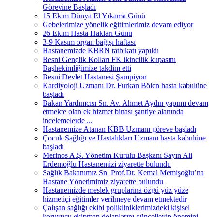
Görevine Başladı
15 Ekim Dünya El Yıkama Günü
Gebelerimize yönelik eğitimlerimiz devam ediyor
26 Ekim Hasta Hakları Günü
3-9 Kasım organ bağışı haftası
Hastanemizde KBRN tatbikatı yapıldı
Besni Gençlik Kolları FK ikincilik kupasını
Başhekimliğimize takdim etti
Besni Devlet Hastanesi Şampiyon
Kardiyoloji Uzmanı Dr. Furkan Bölen hasta kabulüne
başladı
Bakan Yardımcısı Sn. Av. Ahmet Aydın yapımı devam
etmekte olan ek hizmet binası şantiye alanında
incelemelerde ...
Hastanemize Atanan KBB Uzmanı göreve başladı
Çocuk Sağlığı ve Hastalıkları Uzmanı hasta kabulüne
başladı
Merinos A.Ş. Yönetim Kurulu Başkanı Sayın Ali
Erdemoğlu Hastanemizi ziyarette bulundu
Sağlık Bakanımız Sn. Prof.Dr. Kemal Memişoğlu’na
Hastane Yönetimimiz ziyarette bulundu
Hastanemizde meslek gruplarına özgü yüz yüze
hizmetiçi eğitimler verilmeye devam etmektedir
Çalışan sağlığı ekibi polikliniklerimizdeki kişisel
koruyucu ekipman dolaplarını güncelleyip önemini ...