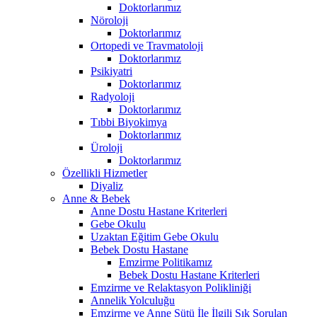
Doktorlarımız
Nöroloji
Doktorlarımız
Ortopedi ve Travmatoloji
Doktorlarımız
Psikiyatri
Doktorlarımız
Radyoloji
Doktorlarımız
Tıbbi Biyokimya
Doktorlarımız
Üroloji
Doktorlarımız
Özellikli Hizmetler
Diyaliz
Anne & Bebek
Anne Dostu Hastane Kriterleri
Gebe Okulu
Uzaktan Eğitim Gebe Okulu
Bebek Dostu Hastane
Emzirme Politikamız
Bebek Dostu Hastane Kriterleri
Emzirme ve Relaktasyon Polikliniği
Annelik Yolculuğu
Emzirme ve Anne Sütü İle İlgili Sık Sorulan