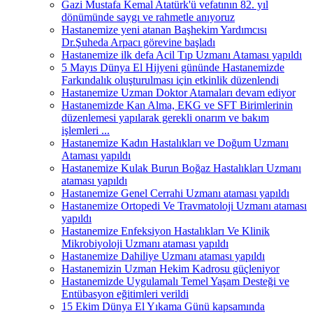
Gazi Mustafa Kemal Atatürk'ü vefatının 82. yıl
dönümünde saygı ve rahmetle anıyoruz
Hastanemize yeni atanan Başhekim Yardımcısı
Dr.Şuheda Arpacı görevine başladı
Hastanemize ilk defa Acil Tıp Uzmanı Ataması yapıldı
5 Mayıs Dünya El Hijyeni gününde Hastanemizde
Farkındalık oluşturulması için etkinlik düzenlendi
Hastanemize Uzman Doktor Atamaları devam ediyor
Hastanemizde Kan Alma, EKG ve SFT Birimlerinin
düzenlemesi yapılarak gerekli onarım ve bakım
işlemleri ...
Hastanemize Kadın Hastalıkları ve Doğum Uzmanı
Ataması yapıldı
Hastanemize Kulak Burun Boğaz Hastalıkları Uzmanı
ataması yapıldı
Hastanemize Genel Cerrahi Uzmanı ataması yapıldı
Hastanemize Ortopedi Ve Travmatoloji Uzmanı ataması
yapıldı
Hastanemize Enfeksiyon Hastalıkları Ve Klinik
Mikrobiyoloji Uzmanı ataması yapıldı
Hastanemize Dahiliye Uzmanı ataması yapıldı
Hastanemizin Uzman Hekim Kadrosu güçleniyor
Hastanemizde Uygulamalı Temel Yaşam Desteği ve
Entübasyon eğitimleri verildi
15 Ekim Dünya El Yıkama Günü kapsamında