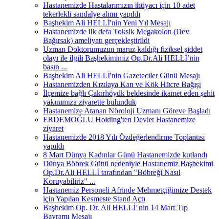
Hastanemizde Hastalarımızın ihtiyacı için 10 adet
tekerlekli sandalye alımı yapıldı
Başhekim Ali HELLİ'nin Yeni Yıl Mesajı
Hastanemizde ilk defa Toksik Megakolon (Dev
Bağırsak) ameliyatı gerçekleştirildi
Uzman Doktorumuzun maruz kaldığı fiziksel şiddet
olayı ile ilgili Başhekimimiz Op.Dr.Ali HELLİ’nin
basın ...
Başhekim Ali HELLİ'nin Gazeteciler Günü Mesajı
Hastanemizden Kızılaya Kan ve Kök Hücre Bağışı
İlçemize bağlı Çakırhöyük beldesinde ikamet eden şehit
yakınımıza ziyarette bulunduk
Hastanemize Atanan Nöroloji Uzmanı Göreve Başladı
ERDEMOĞLU Holding'ten Devlet Hastanemize
ziyaret
Hastanemizde 2018 Yılı Özdeğerlendirme Toplantısı
yapıldı
8 Mart Dünya Kadınlar Günü Hastanemizde kutlandı
Dünya Böbrek Günü nedeniyle Hastanemiz Başhekimi
Op.Dr.Ali HELLİ tarafından "Böbreği Nasıl
Koruyabiliriz" ...
Hastanemiz Personeli Afrinde Mehmetçiğimize Destek
için Yapılan Kesmeste Stand Açtı
Başhekim Op. Dr. Ali HELLİ' nin 14 Mart Tıp
Bayramı Mesajı