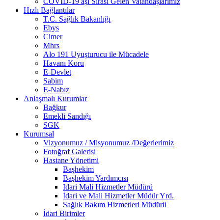
COVİD-19 aşı Sırası Gelen Vatandaşlarımız
Hızlı Bağlantılar
T.C. Sağlık Bakanlığı
Ebys
Cimer
Mhrs
Alo 191 Uyuşturucu ile Mücadele
Havanı Koru
E-Devlet
Sabim
E-Nabız
Anlaşmalı Kurumlar
Bağkur
Emekli Sandığı
SGK
Kurumsal
Vizyonumuz / Misyonumuz /Değerlerimiz
Fotoğraf Galerisi
Hastane Yönetimi
Başhekim
Başhekim Yardımcısı
Idari Mali Hizmetler Müdürü
İdari ve Mali Hizmetler Müdür Yrd.
Sağlık Bakım Hizmetleri Müdürü
İdari Birimler