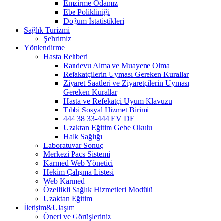
Emzirme Odamız
Ebe Polikliniği
Doğum İstatistikleri
Sağlık Turizmi
Şehrimiz
Yönlendirme
Hasta Rehberi
Randevu Alma ve Muayene Olma
Refakatçilerin Uyması Gereken Kurallar
Ziyaret Saatleri ve Ziyaretçilerin Uyması
Gereken Kurallar
Hasta ve Refekatçi Uyum Klavuzu
Tıbbi Sosyal Hizmet Birimi
444 38 33-444 EV DE
Uzaktan Eğitim Gebe Okulu
Halk Sağlığı
Laboratuvar Sonuç
Merkezi Pacs Sistemi
Karmed Web Yönetici
Hekim Çalışma Listesi
Web Karmed
Özellikli Sağlık Hizmetleri Modülü
Uzaktan Eğitim
İletişim&Ulaşım
Öneri ve Görüşleriniz