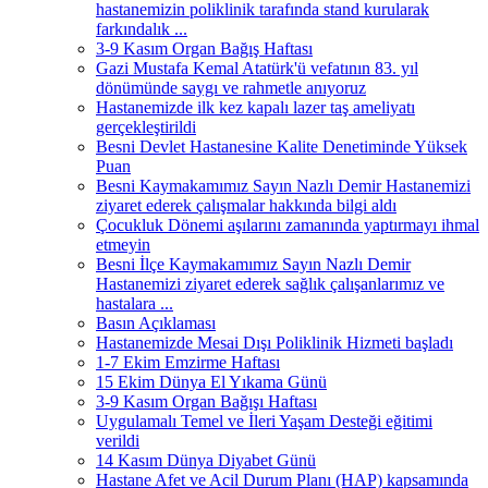
hastanemizin poliklinik tarafında stand kurularak
farkındalık ...
3-9 Kasım Organ Bağış Haftası
Gazi Mustafa Kemal Atatürk'ü vefatının 83. yıl
dönümünde saygı ve rahmetle anıyoruz
Hastanemizde ilk kez kapalı lazer taş ameliyatı
gerçekleştirildi
Besni Devlet Hastanesine Kalite Denetiminde Yüksek
Puan
Besni Kaymakamımız Sayın Nazlı Demir Hastanemizi
ziyaret ederek çalışmalar hakkında bilgi aldı
Çocukluk Dönemi aşılarını zamanında yaptırmayı ihmal
etmeyin
Besni İlçe Kaymakamımız Sayın Nazlı Demir
Hastanemizi ziyaret ederek sağlık çalışanlarımız ve
hastalara ...
Basın Açıklaması
Hastanemizde Mesai Dışı Poliklinik Hizmeti başladı
1-7 Ekim Emzirme Haftası
15 Ekim Dünya El Yıkama Günü
3-9 Kasım Organ Bağışı Haftası
Uygulamalı Temel ve İleri Yaşam Desteği eğitimi
verildi
14 Kasım Dünya Diyabet Günü
Hastane Afet ve Acil Durum Planı (HAP) kapsamında