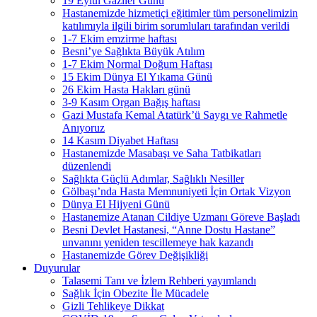
19 Eylül Gaziler Günü
Hastanemizde hizmetiçi eğitimler tüm personelimizin
katılımıyla ilgili birim sorumluları tarafından verildi
1-7 Ekim emzirme haftası
Besni’ye Sağlıkta Büyük Atılım
1-7 Ekim Normal Doğum Haftası
15 Ekim Dünya El Yıkama Günü
26 Ekim Hasta Hakları günü
3-9 Kasım Organ Bağış haftası
Gazi Mustafa Kemal Atatürk’ü Saygı ve Rahmetle
Anıyoruz
14 Kasım Diyabet Haftası
Hastanemizde Masabaşı ve Saha Tatbikatları
düzenlendi
Sağlıkta Güçlü Adımlar, Sağlıklı Nesiller
Gölbaşı’nda Hasta Memnuniyeti İçin Ortak Vizyon
Dünya El Hijyeni Günü
Hastanemize Atanan Cildiye Uzmanı Göreve Başladı
Besni Devlet Hastanesi, “Anne Dostu Hastane”
unvanını yeniden tescillemeye hak kazandı
Hastanemizde Görev Değişikliği
Duyurular
Talasemi Tanı ve İzlem Rehberi yayımlandı
Sağlık İçin Obezite İle Mücadele
Gizli Tehlikeye Dikkat