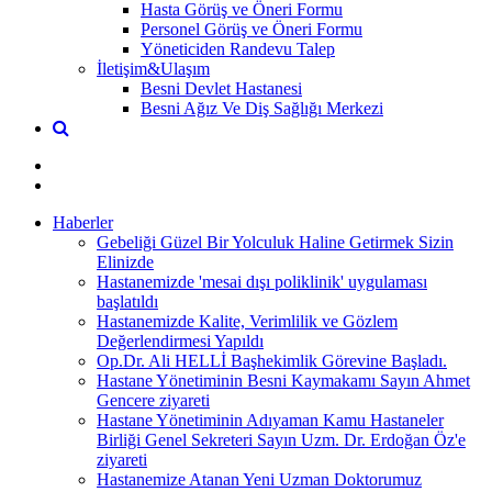
Hasta Görüş ve Öneri Formu
Personel Görüş ve Öneri Formu
Yöneticiden Randevu Talep
İletişim&Ulaşım
Besni Devlet Hastanesi
Besni Ağız Ve Diş Sağlığı Merkezi
Haberler
Gebeliği Güzel Bir Yolculuk Haline Getirmek Sizin
Elinizde
Hastanemizde 'mesai dışı poliklinik' uygulaması
başlatıldı
Hastanemizde Kalite, Verimlilik ve Gözlem
Değerlendirmesi Yapıldı
Op.Dr. Ali HELLİ Başhekimlik Görevine Başladı.
Hastane Yönetiminin Besni Kaymakamı Sayın Ahmet
Gencere ziyareti
Hastane Yönetiminin Adıyaman Kamu Hastaneler
Birliği Genel Sekreteri Sayın Uzm. Dr. Erdoğan Öz'e
ziyareti
Hastanemize Atanan Yeni Uzman Doktorumuz