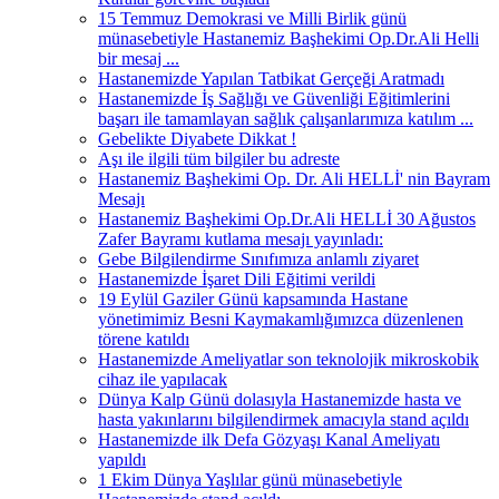
15 Temmuz Demokrasi ve Milli Birlik günü
münasebetiyle Hastanemiz Başhekimi Op.Dr.Ali Helli
bir mesaj ...
Hastanemizde Yapılan Tatbikat Gerçeği Aratmadı
Hastanemizde İş Sağlığı ve Güvenliği Eğitimlerini
başarı ile tamamlayan sağlık çalışanlarımıza katılım ...
Gebelikte Diyabete Dikkat !
Aşı ile ilgili tüm bilgiler bu adreste
Hastanemiz Başhekimi Op. Dr. Ali HELLİ' nin Bayram
Mesajı
Hastanemiz Başhekimi Op.Dr.Ali HELLİ 30 Ağustos
Zafer Bayramı kutlama mesajı yayınladı:
Gebe Bilgilendirme Sınıfımıza anlamlı ziyaret
Hastanemizde İşaret Dili Eğitimi verildi
19 Eylül Gaziler Günü kapsamında Hastane
yönetimimiz Besni Kaymakamlığımızca düzenlenen
törene katıldı
Hastanemizde Ameliyatlar son teknolojik mikroskobik
cihaz ile yapılacak
Dünya Kalp Günü dolasıyla Hastanemizde hasta ve
hasta yakınlarını bilgilendirmek amacıyla stand açıldı
Hastanemizde ilk Defa Gözyaşı Kanal Ameliyatı
yapıldı
1 Ekim Dünya Yaşlılar günü münasebetiyle