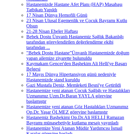
Hastanemizde Hastane Afet Planı (HAP) Masabaşı
Tatbikatı Yapıldı
17 Nisan Dünya Hemofili Günü
23 Nisan Ulusal Egemenlik ve Çocuk Bayramı Kutlu
Olsun
21-28 Nisan Ebeler Haftası
Bebek Dostu Ünvanlı Hastanemiz Sağlık Bakanlığı
tarafından görevlendirilen değerlendirme ekibi
tarafından ...
"Bebek Dostu Hastane”Ünvanlı Hastanemizde doğum
yapan ailemize ziyarette bulunuldu
Kaymakam Gencer'den Başhekim Ali Helli'ye Başarı
Belgesi
17 Mayıs Dünya Hipertansiyon günü nedeniyle
Hastanemizde stand kuruldu
Gazi Mustafa Deniz, Memleketi Besni'ye Getirildi
Hastanemize yeni atanan Çocuk Sağlığı ve Hastalıkları
Uzmanımız Uzm.Dr.Baran YAYLA görevine
başlamıştır
Hastanemize yeni atanan Göz Hastalıkları Uzmanımız
Op.Dr. Yaşar ÖLMEZ görevine başlamıştır
Hastanemiz Başhekimi Op.Dr.Ali HELLİ Ramazan
Bayramı münasebetiyle kutlama mesajı yayınladı
Hastanemize Yeni Atanan Müdür Yardımcısı İsmail
Karalar görevine başladı