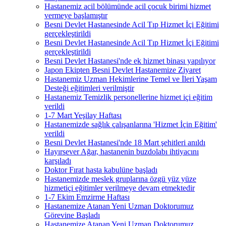
Hastanemiz acil bölümünde acil çocuk birimi hizmet
vermeye başlamıştır
Besni Devlet Hastanesinde Acil Tıp Hizmet İçi Eğitimi
gerçekleştirildi
Besni Devlet Hastanesinde Acil Tıp Hizmet İçi Eğitimi
gerçekleştirildi
Besni Devlet Hastanesi'nde ek hizmet binası yapılıyor
Japon Ekipten Besni Devlet Hastanemize Ziyaret
Hastanemiz Uzman Hekimlerine Temel ve İleri Yaşam
Desteği eğitimleri verilmiştir
Hastanemiz Temizlik personellerine hizmet içi eğitim
verildi
1-7 Mart Yeşilay Haftası
Hastanemizde sağlık çalışanlarına 'Hizmet İçin Eğitim'
verildi
Besni Devlet Hastanesi'nde 18 Mart şehitleri anıldı
Hayırsever Ağar, hastanenin buzdolabı ihtiyacını
karşıladı
Doktor Fırat hasta kabulüne başladı
Hastanemizde meslek gruplarına özgü yüz yüze
hizmetiçi eğitimler verilmeye devam etmektedir
1-7 Ekim Emzirme Haftası
Hastanemize Atanan Yeni Uzman Doktorumuz
Görevine Başladı
Hastanemize Atanan Yeni Uzman Doktorumuz