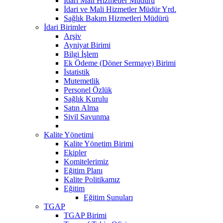
Idari Mali Hizmetler Müdürü
İdari ve Mali Hizmetler Müdür Yrd.
Sağlık Bakım Hizmetleri Müdürü
İdari Birimler
Arşiv
Ayniyat Birimi
Bilgi İşlem
Ek Ödeme (Döner Sermaye) Birimi
İstatistik
Mutemetlik
Personel Özlük
Sağlık Kurulu
Satın Alma
Sivil Savunma
Kalite Yönetimi
Kalite Yönetim Birimi
Ekipler
Komitelerimiz
Eğitim Planı
Kalite Politikamız
Eğitim
Eğitim Sunuları
TGAP
TGAP Birimi