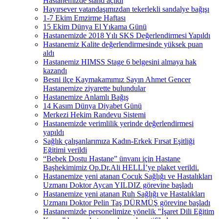
Hastanemizde stand açıldı
Hayırsever vatandaşımızdan tekerlekli sandalye bağışı
1-7 Ekim Emzirme Haftası
15 Ekim Dünya El Yıkama Günü
Hastanemizde 2018 Yılı SKS Değerlendirmesi Yapıldı
Hastanemiz Kalite değerlendirmesinde yüksek puan
aldı
Hastanemiz HIMSS Stage 6 belgesini almaya hak
kazandı
Besni ilçe Kaymakamımız Sayın Ahmet Gencer
Hastanemize ziyarette bulundular
Hastanemize Anlamlı Bağış
14 Kasım Dünya Diyabet Günü
Merkezi Hekim Randevu Sistemi
Hastanemizde verimlilik yerinde değerlendirmesi
yapıldı
Sağlık çalışanlarımıza Kadın-Erkek Fırsat Eşitliği
Eğitimi verildi
“Bebek Dostu Hastane” ünvanı için Hastane
Başhekimimiz Op.Dr.Ali HELLİ’ye plaket verildi.
Hastanemize yeni atanan Çocuk Sağlığı ve Hastalıkları
Uzmanı Doktor Aycan YILDIZ görevine başladı
Hastanemize yeni atanan Ruh Sağlığı ve Hastalıkları
Uzmanı Doktor Pelin Taş DÜRMÜŞ görevine başladı
Hastanemizde personelimize yönelik "İşaret Dili Eğitim