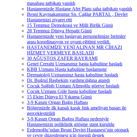
masabaşı tatbikatı yapıldı
Hastanemizde Hastane Afet Planı saha tatbikatı yapıldı
Besni Kaymakamımız Sn. Çağlar PARTAL , Devlet
Hastanemizi ziyaret etti
15 Temmuz Demokrasi ve Milli Birlik Günü
28 Temmuz Dünya Hepatit Günü
Hastanemizde yeni başlayan personelimize birimler
arası koordinasyon ve uyum eğitimi verildi.
HASTANEMİZE YENİ ALINAN MR CİHAZI
HİZMET VERMEYE BAŞLADI
30 AĞUSTOS ZAFER BAYRAMI
Genel Cerrahi Uzmanımız hasta kabulüne başladı
KBB Uzmanı Hasta kabulüne başlamıştır
Dermatoloji Uzmanımız hasta kabulüne başladı
Dr. Buğrul Başhekim yardımcılığına atandı
Çocuk Sağlığı Uzmanı Alimoğlu göreve başladı
Çocuk Uzmanı Güle hasta kabulüne başladı
15 Ekim Dünya El Yıkama Günü
3-9 Kasım Organ Bağış Haftası
Bölgemizde ilk kapalı kasık fıtık ameliyatı başarı ile
gerçekleştirildi
3-9 Kasım Organ Bağışı Haftası nedeniyle
Hastanemizin poliklinik girişine stant kuruldu
Erdemoğlu’ndan Besni Devlet Hastanesi’nin otopark
ve çevre düzenlemesi için önemli destek