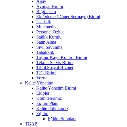
Arşiv
Ayniyat Birimi
Bilgi İşlem
Ek Ödeme (Döner Sermaye) Birimi
İstatistik
Mutemetlik
Personel Özlük
Sağlık Kurulu
Satın Alma
Sivil Savunma
Tahakkuk
Taşınır Kayıt Kontrol Birimi
Teknik Servis Birimi
Tıbbi Sosyal Hizmet
TİG Birimi
Vezne
Kalite Yönetimi
Kalite Yönetim Birimi
Ekipler
Komitelerimiz
Eğitim Planı
Kalite Politikamız
Eğitim
Eğitim Sunuları
TGAP