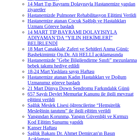
14 Mart Tıp Bayramı Dolayısıyla Hastanemize yapılan
ziyaretler
Hastanemizde Pulmoner Rehabilitasyon Eğitimi Verildi
Hastanemize atanan Çocuk Sağlığı ve Hastalıkları
Uzmanı Göreve başladı
14 MART TIP BAYRAMI DOLAYISIYLA
ADIYAMAN’DA “YILIN HEKİMLERİ”
BELİRLENDİ
18 Mart Çanakkale Zaferi ve Şehitleri Anma Günü:
Başhekimimiz Op.Dr. Ali HELLİ açıklamasında
Hastanemizde "Gebe Bilgilendirme Sınıfı” mezunlarına
bebek takımı hediye edildi
18-24 Mart Yaşlılara saygı Haftası
Hastanemize atanan Kadın Hastalıkları ve Doğum
Uzmanımız göreve başladı
21 Mart Dünya Down Sendromu Farkındalık Günü
657 Sayılı Devlet Memurlar Kanunu ile ilgili mevzuat
eğitimi verildi
Sağlık Meslek Lisesi öğrencilerine “Hemşirelik
Mesleğinin tanıtımı” ile ilgili eğitim verildi
Yangından Korunma, Yangın Güvenliği ve Kırmızı
Kod Eğitim Sunumu yapıldı
Kanser Haftası
Sağlık Bakanı Dr. Ahmet Demircan'ın Basın
Açıklaması