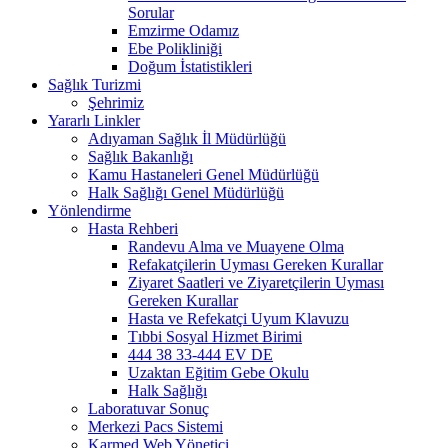
Sorular
Emzirme Odamız
Ebe Polikliniği
Doğum İstatistikleri
Sağlık Turizmi
Şehrimiz
Yararlı Linkler
Adıyaman Sağlık İl Müdürlüğü
Sağlık Bakanlığı
Kamu Hastaneleri Genel Müdürlüğü
Halk Sağlığı Genel Müdürlüğü
Yönlendirme
Hasta Rehberi
Randevu Alma ve Muayene Olma
Refakatçilerin Uyması Gereken Kurallar
Ziyaret Saatleri ve Ziyaretçilerin Uyması
Gereken Kurallar
Hasta ve Refekatçi Uyum Klavuzu
Tıbbi Sosyal Hizmet Birimi
444 38 33-444 EV DE
Uzaktan Eğitim Gebe Okulu
Halk Sağlığı
Laboratuvar Sonuç
Merkezi Pacs Sistemi
Karmed Web Yönetici