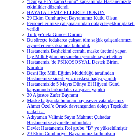
"Dünya El Yıkama Günü" kapsamında Hastanemizde
etkinlikler düzenlendi
HAYATA TEMİZ ELLERLE DOKUN
29 Ekim Cumhuriyet Bayramımız Kutlu Olsun
Personellerimize çalışmalarından dolayı teşekkür plaketi
verildi
Türkiye'deki Güncel Durum
Bu süreçte fedakarca çalışan tüm sağlık çalışanlarımızı
ziyaret ederek ikramda bulunduk
Hastanemiz Başhekimi cerrahi maske üretimi yapan
İlçe Milli Eğitim personelini yerinde ziyaret ettiler
Hastanemiz 'de PSİKOSOSYAL Destek Birimi
Kuruldu
Besni İlçe Milli Eğitim Müdürlüğü tarafından
Hastanemize siperli yüz maskesi bağışı yapıldı
Hastanemiz'de 5 Mayıs Dünya El Hijyeni Günü
kapsamında farkındalık çalışması yapıldı
30 Ağustos Zafer Bayramı
Maske bağışında bulunan hayırsever vatandaşımız
Ahmet Özel’e Örnek davranışından dolayı Teşekkür
plaketi ...
Adıyaman Valimiz Sayın Mahmut Çuhadar
Hastanemize ziyarette bulundular
Devlet Hastanemiz Rol grubu “B” ye yükseltilmiştir
29 Ekim Cumhuriyet Bayramımız kutlu olsun