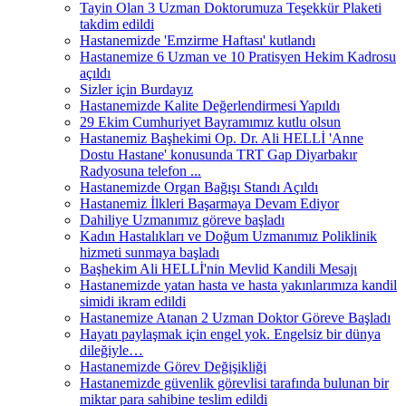
Tayin Olan 3 Uzman Doktorumuza Teşekkür Plaketi
takdim edildi
Hastanemizde 'Emzirme Haftası' kutlandı
Hastanemize 6 Uzman ve 10 Pratisyen Hekim Kadrosu
açıldı
Sizler için Burdayız
Hastanemizde Kalite Değerlendirmesi Yapıldı
29 Ekim Cumhuriyet Bayramımız kutlu olsun
Hastanemiz Başhekimi Op. Dr. Ali HELLİ 'Anne
Dostu Hastane' konusunda TRT Gap Diyarbakır
Radyosuna telefon ...
Hastanemizde Organ Bağışı Standı Açıldı
Hastanemiz İlkleri Başarmaya Devam Ediyor
Dahiliye Uzmanımız göreve başladı
Kadın Hastalıkları ve Doğum Uzmanımız Poliklinik
hizmeti sunmaya başladı
Başhekim Ali HELLİ'nin Mevlid Kandili Mesajı
Hastanemizde yatan hasta ve hasta yakınlarımıza kandil
simidi ikram edildi
Hastanemize Atanan 2 Uzman Doktor Göreve Başladı
Hayatı paylaşmak için engel yok. Engelsiz bir dünya
dileğiyle…
Hastanemizde Görev Değişikliği
Hastanemizde güvenlik görevlisi tarafında bulunan bir
miktar para sahibine teslim edildi