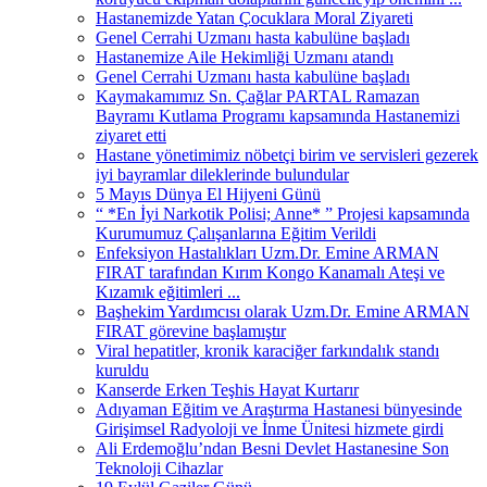
Hastanemizde Yatan Çocuklara Moral Ziyareti
Genel Cerrahi Uzmanı hasta kabulüne başladı
Hastanemize Aile Hekimliği Uzmanı atandı
Genel Cerrahi Uzmanı hasta kabulüne başladı
Kaymakamımız Sn. Çağlar PARTAL Ramazan
Bayramı Kutlama Programı kapsamında Hastanemizi
ziyaret etti
Hastane yönetimimiz nöbetçi birim ve servisleri gezerek
iyi bayramlar dileklerinde bulundular
5 Mayıs Dünya El Hijyeni Günü
“ *En İyi Narkotik Polisi; Anne* ” Projesi kapsamında
Kurumumuz Çalışanlarına Eğitim Verildi
Enfeksiyon Hastalıkları Uzm.Dr. Emine ARMAN
FIRAT tarafından Kırım Kongo Kanamalı Ateşi ve
Kızamık eğitimleri ...
Başhekim Yardımcısı olarak Uzm.Dr. Emine ARMAN
FIRAT görevine başlamıştır
Viral hepatitler, kronik karaciğer farkındalık standı
kuruldu
Kanserde Erken Teşhis Hayat Kurtarır
Adıyaman Eğitim ve Araştırma Hastanesi bünyesinde
Girişimsel Radyoloji ve İnme Ünitesi hizmete girdi
Ali Erdemoğlu’ndan Besni Devlet Hastanesine Son
Teknoloji Cihazlar