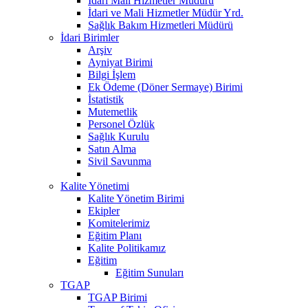
Idari Mali Hizmetler Müdürü
İdari ve Mali Hizmetler Müdür Yrd.
Sağlık Bakım Hizmetleri Müdürü
İdari Birimler
Arşiv
Ayniyat Birimi
Bilgi İşlem
Ek Ödeme (Döner Sermaye) Birimi
İstatistik
Mutemetlik
Personel Özlük
Sağlık Kurulu
Satın Alma
Sivil Savunma
Kalite Yönetimi
Kalite Yönetim Birimi
Ekipler
Komitelerimiz
Eğitim Planı
Kalite Politikamız
Eğitim
Eğitim Sunuları
TGAP
TGAP Birimi