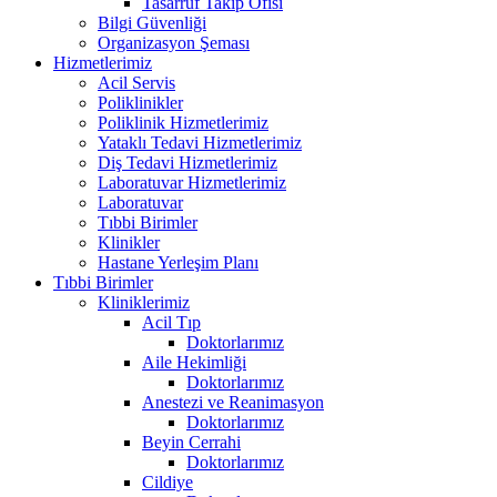
Tasarruf Takip Ofisi
Bilgi Güvenliği
Organizasyon Şeması
Hizmetlerimiz
Acil Servis
Poliklinikler
Poliklinik Hizmetlerimiz
Yataklı Tedavi Hizmetlerimiz
Diş Tedavi Hizmetlerimiz
Laboratuvar Hizmetlerimiz
Laboratuvar
Tıbbi Birimler
Klinikler
Hastane Yerleşim Planı
Tıbbi Birimler
Kliniklerimiz
Acil Tıp
Doktorlarımız
Aile Hekimliği
Doktorlarımız
Anestezi ve Reanimasyon
Doktorlarımız
Beyin Cerrahi
Doktorlarımız
Cildiye