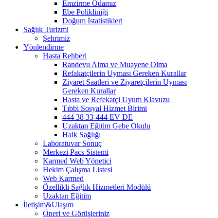
Emzirme Odamız
Ebe Polikliniği
Doğum İstatistikleri
Sağlık Turizmi
Şehrimiz
Yönlendirme
Hasta Rehberi
Randevu Alma ve Muayene Olma
Refakatçilerin Uyması Gereken Kurallar
Ziyaret Saatleri ve Ziyaretçilerin Uyması
Gereken Kurallar
Hasta ve Refekatçi Uyum Klavuzu
Tıbbi Sosyal Hizmet Birimi
444 38 33-444 EV DE
Uzaktan Eğitim Gebe Okulu
Halk Sağlığı
Laboratuvar Sonuç
Merkezi Pacs Sistemi
Karmed Web Yönetici
Hekim Çalışma Listesi
Web Karmed
Özellikli Sağlık Hizmetleri Modülü
Uzaktan Eğitim
İletişim&Ulaşım
Öneri ve Görüşleriniz