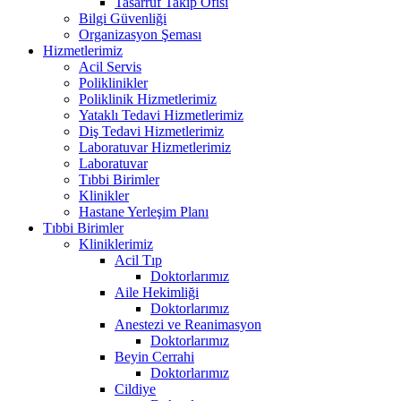
Tasarruf Takip Ofisi
Bilgi Güvenliği
Organizasyon Şeması
Hizmetlerimiz
Acil Servis
Poliklinikler
Poliklinik Hizmetlerimiz
Yataklı Tedavi Hizmetlerimiz
Diş Tedavi Hizmetlerimiz
Laboratuvar Hizmetlerimiz
Laboratuvar
Tıbbi Birimler
Klinikler
Hastane Yerleşim Planı
Tıbbi Birimler
Kliniklerimiz
Acil Tıp
Doktorlarımız
Aile Hekimliği
Doktorlarımız
Anestezi ve Reanimasyon
Doktorlarımız
Beyin Cerrahi
Doktorlarımız
Cildiye