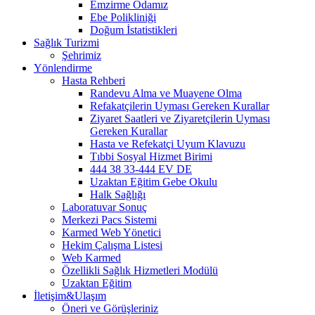
Emzirme Odamız
Ebe Polikliniği
Doğum İstatistikleri
Sağlık Turizmi
Şehrimiz
Yönlendirme
Hasta Rehberi
Randevu Alma ve Muayene Olma
Refakatçilerin Uyması Gereken Kurallar
Ziyaret Saatleri ve Ziyaretçilerin Uyması
Gereken Kurallar
Hasta ve Refekatçi Uyum Klavuzu
Tıbbi Sosyal Hizmet Birimi
444 38 33-444 EV DE
Uzaktan Eğitim Gebe Okulu
Halk Sağlığı
Laboratuvar Sonuç
Merkezi Pacs Sistemi
Karmed Web Yönetici
Hekim Çalışma Listesi
Web Karmed
Özellikli Sağlık Hizmetleri Modülü
Uzaktan Eğitim
İletişim&Ulaşım
Öneri ve Görüşleriniz