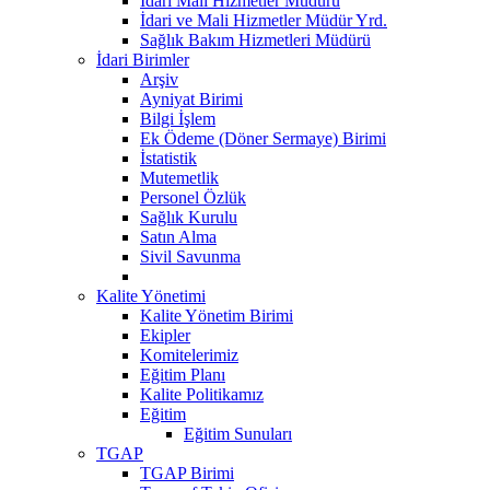
Idari Mali Hizmetler Müdürü
İdari ve Mali Hizmetler Müdür Yrd.
Sağlık Bakım Hizmetleri Müdürü
İdari Birimler
Arşiv
Ayniyat Birimi
Bilgi İşlem
Ek Ödeme (Döner Sermaye) Birimi
İstatistik
Mutemetlik
Personel Özlük
Sağlık Kurulu
Satın Alma
Sivil Savunma
Kalite Yönetimi
Kalite Yönetim Birimi
Ekipler
Komitelerimiz
Eğitim Planı
Kalite Politikamız
Eğitim
Eğitim Sunuları
TGAP
TGAP Birimi