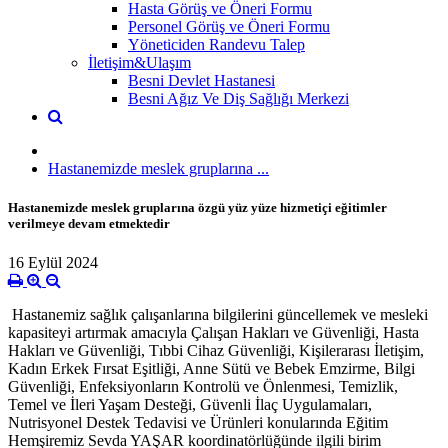
Hasta Görüş ve Öneri Formu
Personel Görüş ve Öneri Formu
Yöneticiden Randevu Talep
İletişim&Ulaşım
Besni Devlet Hastanesi
Besni Ağız Ve Diş Sağlığı Merkezi
Hastanemizde meslek gruplarına ...
Hastanemizde meslek gruplarına özgü yüz yüze hizmetiçi eğitimler
verilmeye devam etmektedir
16 Eylül 2024
Hastanemiz sağlık çalışanlarına bilgilerini güncellemek ve mesleki
kapasiteyi artırmak amacıyla Çalışan Hakları ve Güvenliği, Hasta
Hakları ve Güvenliği, Tıbbi Cihaz Güvenliği, Kişilerarası İletişim,
Kadın Erkek Fırsat Eşitliği, Anne Sütü ve Bebek Emzirme, Bilgi
Güvenliği, Enfeksiyonların Kontrolü ve Önlenmesi, Temizlik,
Temel ve İleri Yaşam Desteği, Güvenli İlaç Uygulamaları,
Nutrisyonel Destek Tedavisi ve Ürünleri konularında Eğitim
Hemşiremiz Sevda YAŞAR koordinatörlüğünde ilgili birim