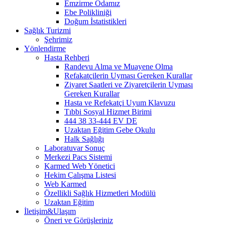
Emzirme Odamız
Ebe Polikliniği
Doğum İstatistikleri
Sağlık Turizmi
Şehrimiz
Yönlendirme
Hasta Rehberi
Randevu Alma ve Muayene Olma
Refakatçilerin Uyması Gereken Kurallar
Ziyaret Saatleri ve Ziyaretçilerin Uyması
Gereken Kurallar
Hasta ve Refekatçi Uyum Klavuzu
Tıbbi Sosyal Hizmet Birimi
444 38 33-444 EV DE
Uzaktan Eğitim Gebe Okulu
Halk Sağlığı
Laboratuvar Sonuç
Merkezi Pacs Sistemi
Karmed Web Yönetici
Hekim Çalışma Listesi
Web Karmed
Özellikli Sağlık Hizmetleri Modülü
Uzaktan Eğitim
İletişim&Ulaşım
Öneri ve Görüşleriniz