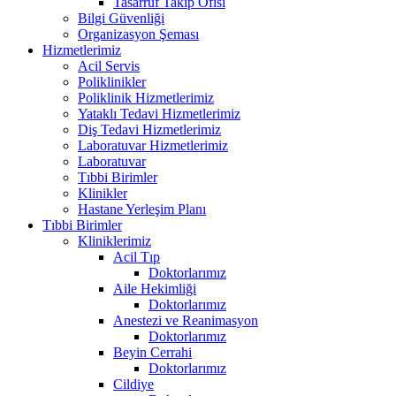
Tasarruf Takip Ofisi
Bilgi Güvenliği
Organizasyon Şeması
Hizmetlerimiz
Acil Servis
Poliklinikler
Poliklinik Hizmetlerimiz
Yataklı Tedavi Hizmetlerimiz
Diş Tedavi Hizmetlerimiz
Laboratuvar Hizmetlerimiz
Laboratuvar
Tıbbi Birimler
Klinikler
Hastane Yerleşim Planı
Tıbbi Birimler
Kliniklerimiz
Acil Tıp
Doktorlarımız
Aile Hekimliği
Doktorlarımız
Anestezi ve Reanimasyon
Doktorlarımız
Beyin Cerrahi
Doktorlarımız
Cildiye