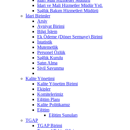
Idari Mali Hizmetler Müdürü
İdari ve Mali Hizmetler Müdür Yrd.
Sağlık Bakım Hizmetleri Müdürü
İdari Birimler
Arşiv
Ayniyat Birimi
Bilgi İşlem
Ek Ödeme (Döner Sermaye) Birimi
İstatistik
Mutemetlik
Personel Özlük
Sağlık Kurulu
Satın Alma
Sivil Savunma
Kalite Yönetimi
Kalite Yönetim Birimi
Ekipler
Komitelerimiz
Eğitim Planı
Kalite Politikamız
Eğitim
Eğitim Sunuları
TGAP
TGAP Birimi