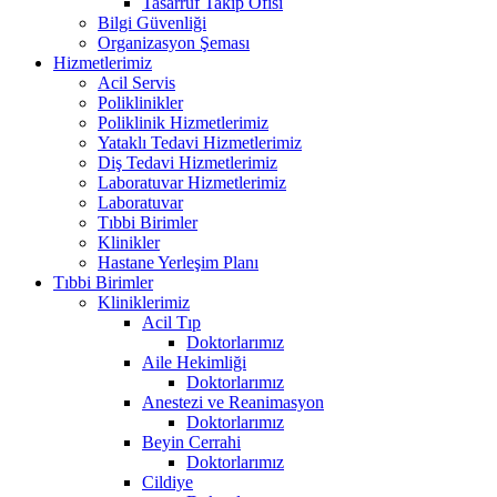
Tasarruf Takip Ofisi
Bilgi Güvenliği
Organizasyon Şeması
Hizmetlerimiz
Acil Servis
Poliklinikler
Poliklinik Hizmetlerimiz
Yataklı Tedavi Hizmetlerimiz
Diş Tedavi Hizmetlerimiz
Laboratuvar Hizmetlerimiz
Laboratuvar
Tıbbi Birimler
Klinikler
Hastane Yerleşim Planı
Tıbbi Birimler
Kliniklerimiz
Acil Tıp
Doktorlarımız
Aile Hekimliği
Doktorlarımız
Anestezi ve Reanimasyon
Doktorlarımız
Beyin Cerrahi
Doktorlarımız
Cildiye