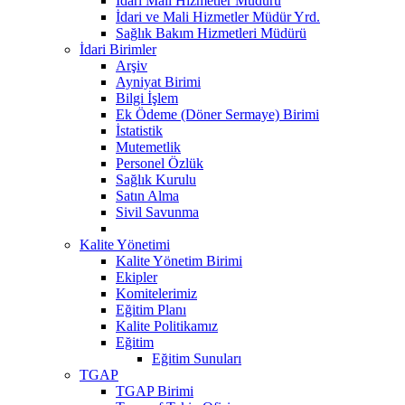
Idari Mali Hizmetler Müdürü
İdari ve Mali Hizmetler Müdür Yrd.
Sağlık Bakım Hizmetleri Müdürü
İdari Birimler
Arşiv
Ayniyat Birimi
Bilgi İşlem
Ek Ödeme (Döner Sermaye) Birimi
İstatistik
Mutemetlik
Personel Özlük
Sağlık Kurulu
Satın Alma
Sivil Savunma
Kalite Yönetimi
Kalite Yönetim Birimi
Ekipler
Komitelerimiz
Eğitim Planı
Kalite Politikamız
Eğitim
Eğitim Sunuları
TGAP
TGAP Birimi