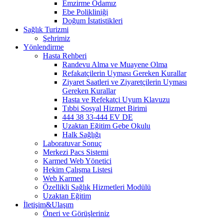
Emzirme Odamız
Ebe Polikliniği
Doğum İstatistikleri
Sağlık Turizmi
Şehrimiz
Yönlendirme
Hasta Rehberi
Randevu Alma ve Muayene Olma
Refakatçilerin Uyması Gereken Kurallar
Ziyaret Saatleri ve Ziyaretçilerin Uyması
Gereken Kurallar
Hasta ve Refekatçi Uyum Klavuzu
Tıbbi Sosyal Hizmet Birimi
444 38 33-444 EV DE
Uzaktan Eğitim Gebe Okulu
Halk Sağlığı
Laboratuvar Sonuç
Merkezi Pacs Sistemi
Karmed Web Yönetici
Hekim Çalışma Listesi
Web Karmed
Özellikli Sağlık Hizmetleri Modülü
Uzaktan Eğitim
İletişim&Ulaşım
Öneri ve Görüşleriniz