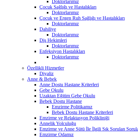
Doktorlarımız
Çocuk Sağlığı ve Hastalıkları
Doktorlarımız
Çocuk ve Ergen Ruh Sağlığı ve Hastalıkları
Doktorlarımız
Dahiliye
Doktorlarımız
Diş Hekimleri
Doktorlarımız
Enfeksiyon Hastalıkları
Doktorlarımız
Özellikli Hizmetler
Diyaliz
Anne & Bebek
Anne Dostu Hastane Kriterleri
Gebe Okulu
Uzaktan Eğitim Gebe Okulu
Bebek Dostu Hastane
Emzirme Politikamız
Bebek Dostu Hastane Kriterleri
Emzirme ve Relaktasyon Polikliniği
Annelik Yolculuğu
Emzirme ve Anne Sütü İle İlgili Sık Sorulan Sorul
Emzirme Odamız