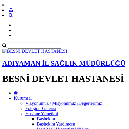
ADIYAMAN İL SAĞLIK MÜDÜRLÜĞÜ
BESNİ DEVLET HASTANESİ
Kurumsal
Vizyonumuz / Misyonumuz /Değerlerimiz
Fotoğraf Galerisi
Hastane Yönetimi
Başhekim
Başhekim Yardımcısı