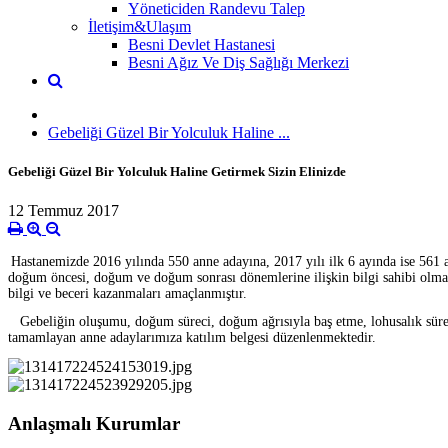
Yöneticiden Randevu Talep
İletişim&Ulaşım
Besni Devlet Hastanesi
Besni Ağız Ve Diş Sağlığı Merkezi
Gebeliği Güzel Bir Yolculuk Haline ...
Gebeliği Güzel Bir Yolculuk Haline Getirmek Sizin Elinizde
12 Temmuz 2017
Hastanemizde 2016 yılında 550 anne adayına, 2017 yılı ilk 6 ayında ise 561
doğum öncesi, doğum ve doğum sonrası dönemlerine ilişkin bilgi sahibi olma
bilgi ve beceri kazanmaları amaçlanmıştır.
Gebeliğin oluşumu, doğum süreci, doğum ağrısıyla baş etme, lohusalık sürec
tamamlayan anne adaylarımıza katılım belgesi düzenlenmektedir.
Anlaşmalı Kurumlar