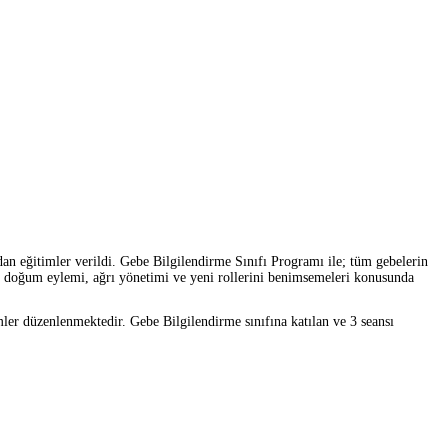
n eğitimler verildi. Gebe Bilgilendirme Sınıfı Programı ile; tüm gebelerin
l doğum eylemi, ağrı yönetimi ve yeni rollerini benimsemeleri konusunda
r düzenlenmektedir. Gebe Bilgilendirme sınıfına katılan ve 3 seansı