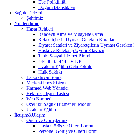
Ebe Polikliniği
Doğum İstatistikleri
Sağlık Turizmi
Şehrimiz
Yönlendirme
Hasta Rehberi
Randevu Alma ve Muayene Olma
Refakatçilerin Uyması Gereken Kurallar
Ziyaret Saatleri ve Ziyaretçilerin Uyması Gereken 
Hasta ve Refekatçi Uyum Klavuzu
Tıbbi Sosyal Hizmet Birimi
444 38 33-444 EV DE
Uzaktan Eğitim Gebe Okulu
Halk Sağlığı
Laboratuvar Sonuç
Merkezi Pacs Sistemi
Karmed Web Yönetici
Hekim Çalışma Listesi
Web Karmed
Özellikli Sağlık Hizmetleri Modülü
Uzaktan Eğitim
İletişim&Ulaşım
Öneri ve Görüşleriniz
Hasta Görüş ve Öneri Formu
Personel Görüş ve Öneri Formu