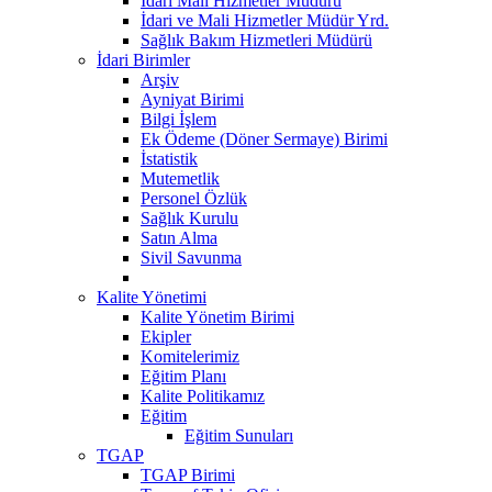
Idari Mali Hizmetler Müdürü
İdari ve Mali Hizmetler Müdür Yrd.
Sağlık Bakım Hizmetleri Müdürü
İdari Birimler
Arşiv
Ayniyat Birimi
Bilgi İşlem
Ek Ödeme (Döner Sermaye) Birimi
İstatistik
Mutemetlik
Personel Özlük
Sağlık Kurulu
Satın Alma
Sivil Savunma
Kalite Yönetimi
Kalite Yönetim Birimi
Ekipler
Komitelerimiz
Eğitim Planı
Kalite Politikamız
Eğitim
Eğitim Sunuları
TGAP
TGAP Birimi