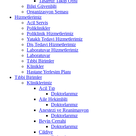
Tasarruf Takip Ofisi
Bilgi Güvenliği
Organizasyon Şeması
Hizmetlerimiz
Acil Servis
Poliklinikler
Poliklinik Hizmetlerimiz
Yataklı Tedavi Hizmetlerimiz
Diş Tedavi Hizmetlerimiz
Laboratuvar Hizmetlerimiz
Laboratuvar
Tıbbi Birimler
Klinikler
Hastane Yerleşim Planı
Tıbbi Birimler
Kliniklerimiz
Acil Tıp
Doktorlarımız
Aile Hekimliği
Doktorlarımız
Anestezi ve Reanimasyon
Doktorlarımız
Beyin Cerrahi
Doktorlarımız
Cildiye