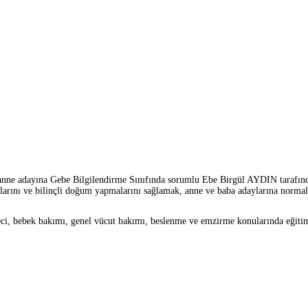
 anne adayına Gebe Bilgilendirme Sınıfında sorumlu Ebe Birgül AYDIN tarafında
larını ve bilinçli doğum yapmalarını sağlamak, anne ve baba adaylarına norma
i, bebek bakımı, genel vücut bakımı, beslenme ve emzirme konularında eğitimle