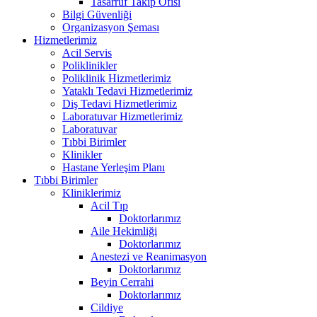
Tasarruf Takip Ofisi
Bilgi Güvenliği
Organizasyon Şeması
Hizmetlerimiz
Acil Servis
Poliklinikler
Poliklinik Hizmetlerimiz
Yataklı Tedavi Hizmetlerimiz
Diş Tedavi Hizmetlerimiz
Laboratuvar Hizmetlerimiz
Laboratuvar
Tıbbi Birimler
Klinikler
Hastane Yerleşim Planı
Tıbbi Birimler
Kliniklerimiz
Acil Tıp
Doktorlarımız
Aile Hekimliği
Doktorlarımız
Anestezi ve Reanimasyon
Doktorlarımız
Beyin Cerrahi
Doktorlarımız
Cildiye