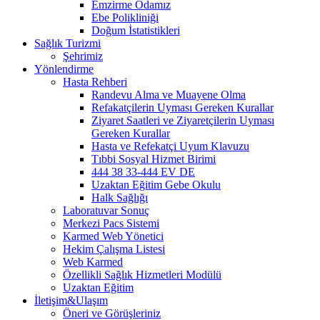
Emzirme Odamız
Ebe Polikliniği
Doğum İstatistikleri
Sağlık Turizmi
Şehrimiz
Yönlendirme
Hasta Rehberi
Randevu Alma ve Muayene Olma
Refakatçilerin Uyması Gereken Kurallar
Ziyaret Saatleri ve Ziyaretçilerin Uyması
Gereken Kurallar
Hasta ve Refekatçi Uyum Klavuzu
Tıbbi Sosyal Hizmet Birimi
444 38 33-444 EV DE
Uzaktan Eğitim Gebe Okulu
Halk Sağlığı
Laboratuvar Sonuç
Merkezi Pacs Sistemi
Karmed Web Yönetici
Hekim Çalışma Listesi
Web Karmed
Özellikli Sağlık Hizmetleri Modülü
Uzaktan Eğitim
İletişim&Ulaşım
Öneri ve Görüşleriniz