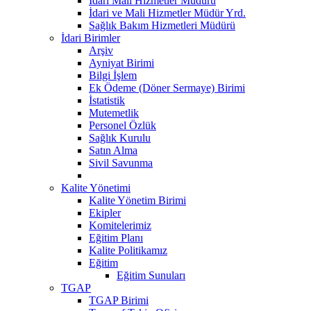
Idari Mali Hizmetler Müdürü
İdari ve Mali Hizmetler Müdür Yrd.
Sağlık Bakım Hizmetleri Müdürü
İdari Birimler
Arşiv
Ayniyat Birimi
Bilgi İşlem
Ek Ödeme (Döner Sermaye) Birimi
İstatistik
Mutemetlik
Personel Özlük
Sağlık Kurulu
Satın Alma
Sivil Savunma
Kalite Yönetimi
Kalite Yönetim Birimi
Ekipler
Komitelerimiz
Eğitim Planı
Kalite Politikamız
Eğitim
Eğitim Sunuları
TGAP
TGAP Birimi