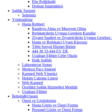
Ebe Polikliniği
Doğum İstatistikleri
Sağlık Turizmi
Şehrimiz
Yönlendirme
Hasta Rehberi
Randevu Alma ve Muayene Olma
Refakatçilerin Uyması Gereken Kurallar
Ziyaret Saatleri ve Ziyaretçilerin Uyması Gereken 
Hasta ve Refekatçi Uyum Klavuzu
Tıbbi Sosyal Hizmet Birimi
444 38 33-444 EV DE
Uzaktan Eğitim Gebe Okulu
Halk Sağlığı
Laboratuvar Sonuç
Merkezi Pacs Sistemi
Karmed Web Yönetici
Hekim Çalışma Listesi
Web Karmed
Özellikli Sağlık Hizmetleri Modülü
Uzaktan Eğitim
İletişim&Ulaşım
Öneri ve Görüşleriniz
Hasta Görüş ve Öneri Formu
Personel Görüş ve Öneri Formu