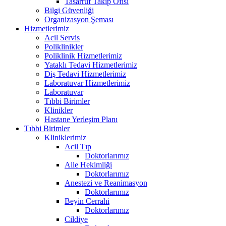
Tasarruf Takip Ofisi
Bilgi Güvenliği
Organizasyon Şeması
Hizmetlerimiz
Acil Servis
Poliklinikler
Poliklinik Hizmetlerimiz
Yataklı Tedavi Hizmetlerimiz
Diş Tedavi Hizmetlerimiz
Laboratuvar Hizmetlerimiz
Laboratuvar
Tıbbi Birimler
Klinikler
Hastane Yerleşim Planı
Tıbbi Birimler
Kliniklerimiz
Acil Tıp
Doktorlarımız
Aile Hekimliği
Doktorlarımız
Anestezi ve Reanimasyon
Doktorlarımız
Beyin Cerrahi
Doktorlarımız
Cildiye