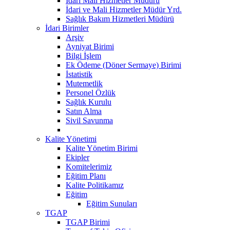
Idari Mali Hizmetler Müdürü
İdari ve Mali Hizmetler Müdür Yrd.
Sağlık Bakım Hizmetleri Müdürü
İdari Birimler
Arşiv
Ayniyat Birimi
Bilgi İşlem
Ek Ödeme (Döner Sermaye) Birimi
İstatistik
Mutemetlik
Personel Özlük
Sağlık Kurulu
Satın Alma
Sivil Savunma
Kalite Yönetimi
Kalite Yönetim Birimi
Ekipler
Komitelerimiz
Eğitim Planı
Kalite Politikamız
Eğitim
Eğitim Sunuları
TGAP
TGAP Birimi