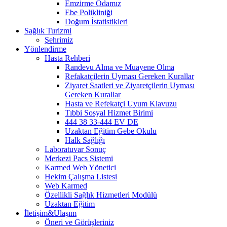
Emzirme Odamız
Ebe Polikliniği
Doğum İstatistikleri
Sağlık Turizmi
Şehrimiz
Yönlendirme
Hasta Rehberi
Randevu Alma ve Muayene Olma
Refakatçilerin Uyması Gereken Kurallar
Ziyaret Saatleri ve Ziyaretçilerin Uyması
Gereken Kurallar
Hasta ve Refekatçi Uyum Klavuzu
Tıbbi Sosyal Hizmet Birimi
444 38 33-444 EV DE
Uzaktan Eğitim Gebe Okulu
Halk Sağlığı
Laboratuvar Sonuç
Merkezi Pacs Sistemi
Karmed Web Yönetici
Hekim Çalışma Listesi
Web Karmed
Özellikli Sağlık Hizmetleri Modülü
Uzaktan Eğitim
İletişim&Ulaşım
Öneri ve Görüşleriniz