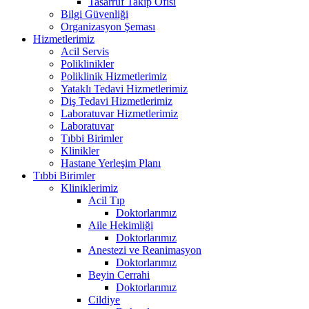
Tasarruf Takip Ofisi
Bilgi Güvenliği
Organizasyon Şeması
Hizmetlerimiz
Acil Servis
Poliklinikler
Poliklinik Hizmetlerimiz
Yataklı Tedavi Hizmetlerimiz
Diş Tedavi Hizmetlerimiz
Laboratuvar Hizmetlerimiz
Laboratuvar
Tıbbi Birimler
Klinikler
Hastane Yerleşim Planı
Tıbbi Birimler
Kliniklerimiz
Acil Tıp
Doktorlarımız
Aile Hekimliği
Doktorlarımız
Anestezi ve Reanimasyon
Doktorlarımız
Beyin Cerrahi
Doktorlarımız
Cildiye