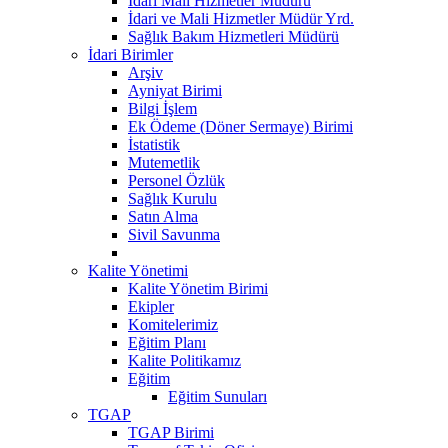
Idari Mali Hizmetler Müdürü
İdari ve Mali Hizmetler Müdür Yrd.
Sağlık Bakım Hizmetleri Müdürü
İdari Birimler
Arşiv
Ayniyat Birimi
Bilgi İşlem
Ek Ödeme (Döner Sermaye) Birimi
İstatistik
Mutemetlik
Personel Özlük
Sağlık Kurulu
Satın Alma
Sivil Savunma
Kalite Yönetimi
Kalite Yönetim Birimi
Ekipler
Komitelerimiz
Eğitim Planı
Kalite Politikamız
Eğitim
Eğitim Sunuları
TGAP
TGAP Birimi