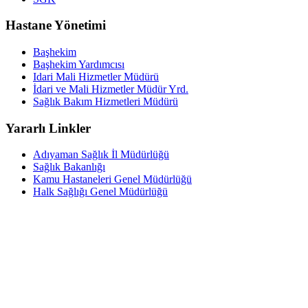
Hastane Yönetimi
Başhekim
Başhekim Yardımcısı
Idari Mali Hizmetler Müdürü
İdari ve Mali Hizmetler Müdür Yrd.
Sağlık Bakım Hizmetleri Müdürü
Yararlı Linkler
Adıyaman Sağlık İl Müdürlüğü
Sağlık Bakanlığı
Kamu Hastaneleri Genel Müdürlüğü
Halk Sağlığı Genel Müdürlüğü