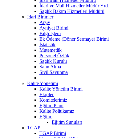
Idari Mali Hizmetler Müdürü
İdari ve Mali Hizmetler Müdür Yrd.
Sağlık Bakım Hizmetleri Müdürü
İdari Birimler
Arşiv
Ayniyat Birimi
Bilgi İşlem
Ek Ödeme (Döner Sermaye) Birimi
İstatistik
Mutemetlik
Personel Özlük
Sağlık Kurulu
Satın Alma
Sivil Savunma
Kalite Yönetimi
Kalite Yönetim Birimi
Ekipler
Komitelerimiz
Eğitim Planı
Kalite Politikamız
Eğitim
Eğitim Sunuları
TGAP
TGAP Birimi