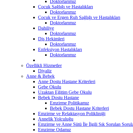
Doktorlarımız
Çocuk Sağlığı ve Hastalıkları
Doktorlarımız
Çocuk ve Ergen Ruh Sağlığı ve Hastalıkları
Doktorlarımız
Dahiliye
Doktorlarımız
Diş Hekimleri
Doktorlarımız
Enfeksiyon Hastalıkları
Doktorlarımız
Özellikli Hizmetler
Diyaliz
Anne & Bebek
Anne Dostu Hastane Kriterleri
Gebe Okulu
Uzaktan Eğitim Gebe Okulu
Bebek Dostu Hastane
Emzirme Politikamız
Bebek Dostu Hastane Kriterleri
Emzirme ve Relaktasyon Polikliniği
Annelik Yolculuğu
Emzirme ve Anne Sütü İle İlgili Sık Sorulan Sorul
Emzirme Odamız