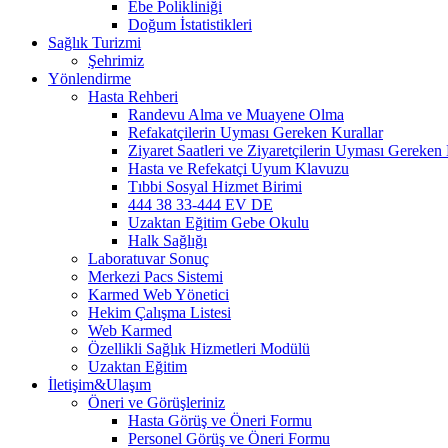
Ebe Polikliniği
Doğum İstatistikleri
Sağlık Turizmi
Şehrimiz
Yönlendirme
Hasta Rehberi
Randevu Alma ve Muayene Olma
Refakatçilerin Uyması Gereken Kurallar
Ziyaret Saatleri ve Ziyaretçilerin Uyması Gereken 
Hasta ve Refekatçi Uyum Klavuzu
Tıbbi Sosyal Hizmet Birimi
444 38 33-444 EV DE
Uzaktan Eğitim Gebe Okulu
Halk Sağlığı
Laboratuvar Sonuç
Merkezi Pacs Sistemi
Karmed Web Yönetici
Hekim Çalışma Listesi
Web Karmed
Özellikli Sağlık Hizmetleri Modülü
Uzaktan Eğitim
İletişim&Ulaşım
Öneri ve Görüşleriniz
Hasta Görüş ve Öneri Formu
Personel Görüş ve Öneri Formu