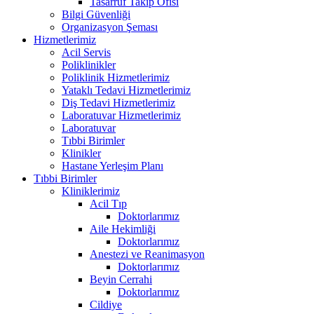
Tasarruf Takip Ofisi
Bilgi Güvenliği
Organizasyon Şeması
Hizmetlerimiz
Acil Servis
Poliklinikler
Poliklinik Hizmetlerimiz
Yataklı Tedavi Hizmetlerimiz
Diş Tedavi Hizmetlerimiz
Laboratuvar Hizmetlerimiz
Laboratuvar
Tıbbi Birimler
Klinikler
Hastane Yerleşim Planı
Tıbbi Birimler
Kliniklerimiz
Acil Tıp
Doktorlarımız
Aile Hekimliği
Doktorlarımız
Anestezi ve Reanimasyon
Doktorlarımız
Beyin Cerrahi
Doktorlarımız
Cildiye