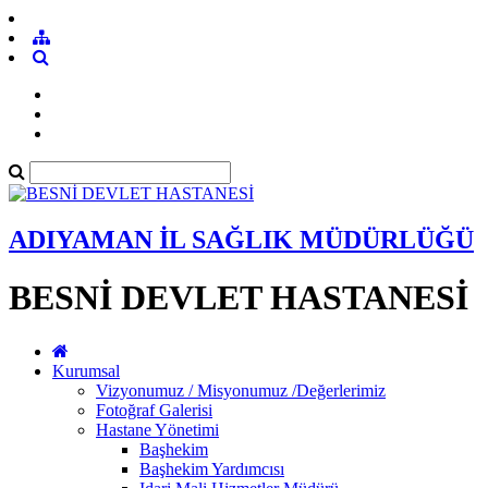
ADIYAMAN İL SAĞLIK MÜDÜRLÜĞÜ
BESNİ DEVLET HASTANESİ
Kurumsal
Vizyonumuz / Misyonumuz /Değerlerimiz
Fotoğraf Galerisi
Hastane Yönetimi
Başhekim
Başhekim Yardımcısı