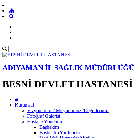
ADIYAMAN İL SAĞLIK MÜDÜRLÜĞÜ
BESNİ DEVLET HASTANESİ
Kurumsal
Vizyonumuz / Misyonumuz /Değerlerimiz
Fotoğraf Galerisi
Hastane Yönetimi
Başhekim
Başhekim Yardımcısı