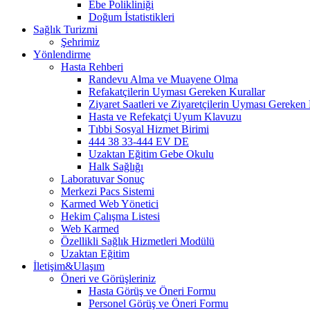
Ebe Polikliniği
Doğum İstatistikleri
Sağlık Turizmi
Şehrimiz
Yönlendirme
Hasta Rehberi
Randevu Alma ve Muayene Olma
Refakatçilerin Uyması Gereken Kurallar
Ziyaret Saatleri ve Ziyaretçilerin Uyması Gereken 
Hasta ve Refekatçi Uyum Klavuzu
Tıbbi Sosyal Hizmet Birimi
444 38 33-444 EV DE
Uzaktan Eğitim Gebe Okulu
Halk Sağlığı
Laboratuvar Sonuç
Merkezi Pacs Sistemi
Karmed Web Yönetici
Hekim Çalışma Listesi
Web Karmed
Özellikli Sağlık Hizmetleri Modülü
Uzaktan Eğitim
İletişim&Ulaşım
Öneri ve Görüşleriniz
Hasta Görüş ve Öneri Formu
Personel Görüş ve Öneri Formu