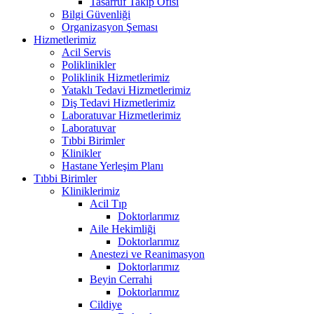
Tasarruf Takip Ofisi
Bilgi Güvenliği
Organizasyon Şeması
Hizmetlerimiz
Acil Servis
Poliklinikler
Poliklinik Hizmetlerimiz
Yataklı Tedavi Hizmetlerimiz
Diş Tedavi Hizmetlerimiz
Laboratuvar Hizmetlerimiz
Laboratuvar
Tıbbi Birimler
Klinikler
Hastane Yerleşim Planı
Tıbbi Birimler
Kliniklerimiz
Acil Tıp
Doktorlarımız
Aile Hekimliği
Doktorlarımız
Anestezi ve Reanimasyon
Doktorlarımız
Beyin Cerrahi
Doktorlarımız
Cildiye