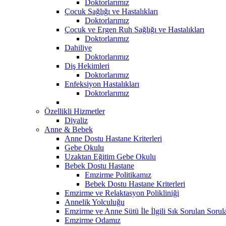
Doktorlarımız
Çocuk Sağlığı ve Hastalıkları
Doktorlarımız
Çocuk ve Ergen Ruh Sağlığı ve Hastalıkları
Doktorlarımız
Dahiliye
Doktorlarımız
Diş Hekimleri
Doktorlarımız
Enfeksiyon Hastalıkları
Doktorlarımız
Özellikli Hizmetler
Diyaliz
Anne & Bebek
Anne Dostu Hastane Kriterleri
Gebe Okulu
Uzaktan Eğitim Gebe Okulu
Bebek Dostu Hastane
Emzirme Politikamız
Bebek Dostu Hastane Kriterleri
Emzirme ve Relaktasyon Polikliniği
Annelik Yolculuğu
Emzirme ve Anne Sütü İle İlgili Sık Sorulan Sorul
Emzirme Odamız