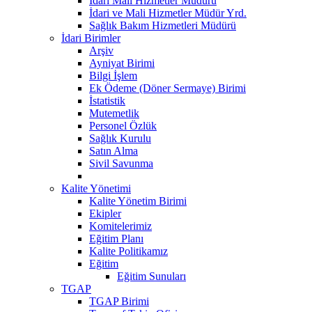
Idari Mali Hizmetler Müdürü
İdari ve Mali Hizmetler Müdür Yrd.
Sağlık Bakım Hizmetleri Müdürü
İdari Birimler
Arşiv
Ayniyat Birimi
Bilgi İşlem
Ek Ödeme (Döner Sermaye) Birimi
İstatistik
Mutemetlik
Personel Özlük
Sağlık Kurulu
Satın Alma
Sivil Savunma
Kalite Yönetimi
Kalite Yönetim Birimi
Ekipler
Komitelerimiz
Eğitim Planı
Kalite Politikamız
Eğitim
Eğitim Sunuları
TGAP
TGAP Birimi