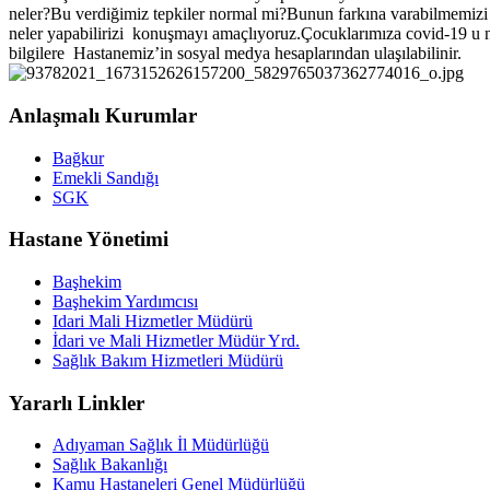
neler?Bu verdiğimiz tepkiler normal mi?Bunun farkına varabilmemizi 
neler yapabilirizi konuşmayı amaçlıyoruz.Çocuklarımıza covid-19 u nas
bilgilere Hastanemiz’in sosyal medya hesaplarından ulaşılabilinir.
Anlaşmalı Kurumlar
Bağkur
Emekli Sandığı
SGK
Hastane Yönetimi
Başhekim
Başhekim Yardımcısı
Idari Mali Hizmetler Müdürü
İdari ve Mali Hizmetler Müdür Yrd.
Sağlık Bakım Hizmetleri Müdürü
Yararlı Linkler
Adıyaman Sağlık İl Müdürlüğü
Sağlık Bakanlığı
Kamu Hastaneleri Genel Müdürlüğü