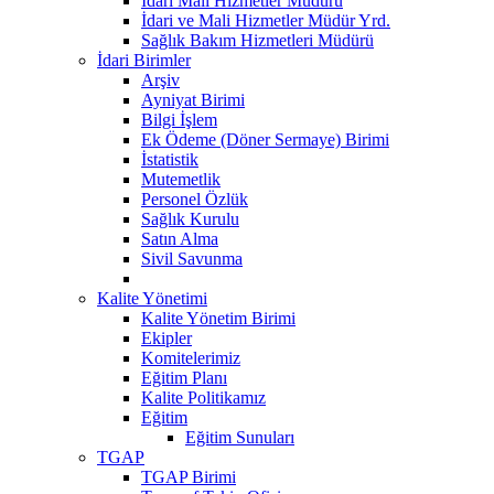
Idari Mali Hizmetler Müdürü
İdari ve Mali Hizmetler Müdür Yrd.
Sağlık Bakım Hizmetleri Müdürü
İdari Birimler
Arşiv
Ayniyat Birimi
Bilgi İşlem
Ek Ödeme (Döner Sermaye) Birimi
İstatistik
Mutemetlik
Personel Özlük
Sağlık Kurulu
Satın Alma
Sivil Savunma
Kalite Yönetimi
Kalite Yönetim Birimi
Ekipler
Komitelerimiz
Eğitim Planı
Kalite Politikamız
Eğitim
Eğitim Sunuları
TGAP
TGAP Birimi