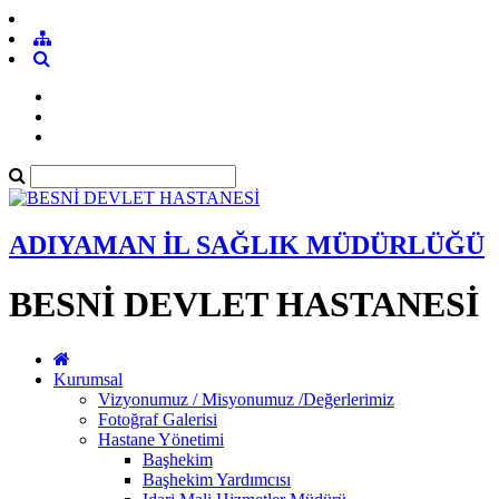
ADIYAMAN İL SAĞLIK MÜDÜRLÜĞÜ
BESNİ DEVLET HASTANESİ
Kurumsal
Vizyonumuz / Misyonumuz /Değerlerimiz
Fotoğraf Galerisi
Hastane Yönetimi
Başhekim
Başhekim Yardımcısı