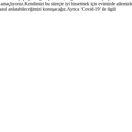
amaçlıyoruz.Kendimizi bu süreçte iyi hissetmek için evimizde ailemizl
ıl anlatabileceğimizi konuşacağız.Ayrıca ‘Covid-19’ ile ilgili