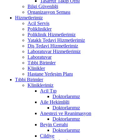
Tasarruf Takip Ofisi
Bilgi Güvenliği
Organizasyon Şeması
Hizmetlerimiz
Acil Servis
Poliklinikler
Poliklinik Hizmetlerimiz
Yataklı Tedavi Hizmetlerimiz
Diş Tedavi Hizmetlerimiz
Laboratuvar Hizmetlerimiz
Laboratuvar
Tıbbi Birimler
Klinikler
Hastane Yerleşim Planı
Tıbbi Birimler
Kliniklerimiz
Acil Tıp
Doktorlarımız
Aile Hekimliği
Doktorlarımız
Anestezi ve Reanimasyon
Doktorlarımız
Beyin Cerrahi
Doktorlarımız
Cildiye