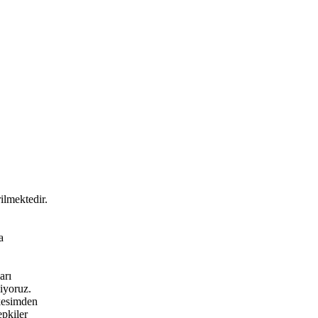
ilmektedir.
a
arı
iyoruz.
 kesimden
epkiler