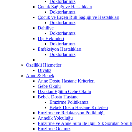
Doktorlarımız
Çocuk Sağlığı ve Hastalıkları
Doktorlarımız
Çocuk ve Ergen Ruh Sağlığı ve Hastalıkları
Doktorlarımız
Dahiliye
Doktorlarımız
Diş Hekimleri
Doktorlarımız
Enfeksiyon Hastalıkları
Doktorlarımız
Özellikli Hizmetler
Diyaliz
Anne & Bebek
Anne Dostu Hastane Kriterleri
Gebe Okulu
Uzaktan Eğitim Gebe Okulu
Bebek Dostu Hastane
Emzirme Politikamız
Bebek Dostu Hastane Kriterleri
Emzirme ve Relaktasyon Polikliniği
Annelik Yolculuğu
Emzirme ve Anne Sütü İle İlgili Sık Sorulan Sorul
Emzirme Odamız