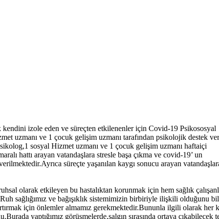
kendini izole eden ve süreçten etkilenenler için Covid-19 Psikososyal
zmet uzmanı ve 1 çocuk gelişim uzmanı tarafından psikolojik destek ver
kolog,1 sosyal Hizmet uzmanı ve 1 çocuk gelişim uzmanı haftaiçi
aralı hattı arayan vatandaşlara stresle başa çıkma ve covid-19’ un
r verilmektedir.Ayrıca süreçte yaşanılan kaygı sonucu arayan vatandaşlar
hsal olarak etkileyen bu hastalıktan korunmak için hem sağlık çalışanl
 sağlığımız ve bağışıklık sistemimizin birbiriyle ilişkili olduğunu bil
rtırmak için önlemler almamız gerekmektedir.Bununla ilgili olarak her
u.Burada yaptığımız görüşmelerde,salgın sırasında ortaya çıkabilecek t