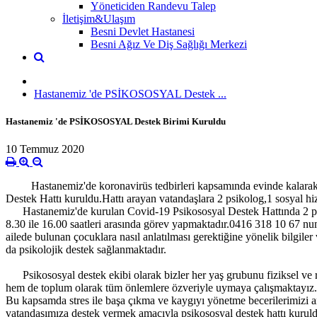
Yöneticiden Randevu Talep
İletişim&Ulaşım
Besni Devlet Hastanesi
Besni Ağız Ve Diş Sağlığı Merkezi
Hastanemiz 'de PSİKOSOSYAL Destek ...
Hastanemiz 'de PSİKOSOSYAL Destek Birimi Kuruldu
10 Temmuz 2020
Hastanemiz'de koronavirüs tedbirleri kapsamında evinde kalarak 
Destek Hattı kuruldu.Hattı arayan vatandaşlara 2 psikolog,1 sosyal hi
Hastanemiz'de kurulan Covid-19 Psikososyal Destek Hattında 2 psi
8.30 ile 16.00 saatleri arasında görev yapmaktadır.0416 318 10 67 num
ailede bulunan çocuklara nasıl anlatılması gerektiğine yönelik bilgile
da psikolojik destek sağlanmaktadır.
Psikososyal destek ekibi olarak bizler her yaş grubunu fiziksel ve ru
hem de toplum olarak tüm önlemlere özveriyle uymaya çalışmaktayız.Ruh
Bu kapsamda stres ile başa çıkma ve kaygıyı yönetme becerilerimizi a
vatandaşımıza destek vermek amacıyla psikososyal destek hattı kuruld