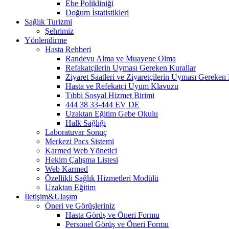
Ebe Polikliniği
Doğum İstatistikleri
Sağlık Turizmi
Şehrimiz
Yönlendirme
Hasta Rehberi
Randevu Alma ve Muayene Olma
Refakatçilerin Uyması Gereken Kurallar
Ziyaret Saatleri ve Ziyaretçilerin Uyması Gereken 
Hasta ve Refekatçi Uyum Klavuzu
Tıbbi Sosyal Hizmet Birimi
444 38 33-444 EV DE
Uzaktan Eğitim Gebe Okulu
Halk Sağlığı
Laboratuvar Sonuç
Merkezi Pacs Sistemi
Karmed Web Yönetici
Hekim Çalışma Listesi
Web Karmed
Özellikli Sağlık Hizmetleri Modülü
Uzaktan Eğitim
İletişim&Ulaşım
Öneri ve Görüşleriniz
Hasta Görüş ve Öneri Formu
Personel Görüş ve Öneri Formu