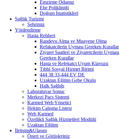
Emzirme Odamız
Ebe Polikliniği
Doğum İstatistikleri
Sağlık Turizmi
Şehrimiz
Yönlendirme
Hasta Rehberi
Randevu Alma ve Muayene Olma
Refakatçilerin Uyması Gereken Kurallar
Ziyaret Saatleri ve Ziyaretçilerin Uyması
Gereken Kurallar
Hasta ve Refekatçi Uyum Klavuzu
Tıbbi Sosyal Hizmet Birimi
444 38 33-444 EV DE
Uzaktan Eğitim Gebe Okulu
Halk Sağlığı
Laboratuvar Sonuç
Merkezi Pacs Sistemi
Karmed Web Yönetici
Hekim Çalışma Listesi
Web Karmed
Özellikli Sağlık Hizmetleri Modülü
Uzaktan Eğitim
İletişim&Ulaşım
Öneri ve Görüşleriniz