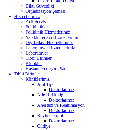
Tasarruf Takip Ofisi
Bilgi Güvenliği
Organizasyon Şeması
Hizmetlerimiz
Acil Servis
Poliklinikler
Poliklinik Hizmetlerimiz
Yataklı Tedavi Hizmetlerimiz
Diş Tedavi Hizmetlerimiz
Laboratuvar Hizmetlerimiz
Laboratuvar
Tıbbi Birimler
Klinikler
Hastane Yerleşim Planı
Tıbbi Birimler
Kliniklerimiz
Acil Tıp
Doktorlarımız
Aile Hekimliği
Doktorlarımız
Anestezi ve Reanimasyon
Doktorlarımız
Beyin Cerrahi
Doktorlarımız
Cildiye