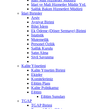
Idari Mali Hizmetler Müdürü
İdari ve Mali Hizmetler Müdür Yrd.
Sağlık Bakım Hizmetleri Müdürü
İdari Birimler
Arşiv
Ayniyat Birimi
Bilgi İşlem
Ek Ödeme (Döner Sermaye) Birimi
İstatistik
Mutemetlik
Personel Özlük
Sağlık Kurulu
Satın Alma
Sivil Savunma
Kalite Yönetimi
Kalite Yönetim Birimi
Ekipler
Komitelerimiz
Eğitim Planı
Kalite Politikamız
Eğitim
Eğitim Sunuları
TGAP
TGAP Birimi