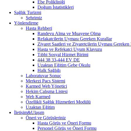
Ebe Polikliniği
Doğum İstatistikleri
Sağlık Turizmi
Şehrimiz
Yönlendirme
Hasta Rehberi
Randevu Alma ve Muayene Olma
Refakatçilerin Uyması Gereken Kurallar
Ziyaret Saatleri ve Ziyaretçilerin Uyması Gereken 
Hasta ve Refekatçi Uyum Klavuzu
Tıbbi Sosyal Hizmet Birimi
444 38 33-444 EV DE
Uzaktan Eğitim Gebe Okulu
Halk Sağlığı
Laboratuvar Sonuç
Merkezi Pacs Sistemi
Karmed Web Yönetici
Hekim Çalışma Listesi
Web Karmed
Özellikli Sağlık Hizmetleri Modülü
Uzaktan Eğitim
İletişim&Ulaşım
Öneri ve Görüşleriniz
Hasta Görüş ve Öneri Formu
Personel Görüş ve Öneri Formu