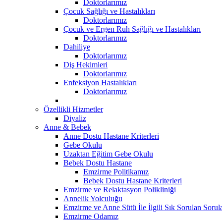
Doktorlarımız
Çocuk Sağlığı ve Hastalıkları
Doktorlarımız
Çocuk ve Ergen Ruh Sağlığı ve Hastalıkları
Doktorlarımız
Dahiliye
Doktorlarımız
Diş Hekimleri
Doktorlarımız
Enfeksiyon Hastalıkları
Doktorlarımız
Özellikli Hizmetler
Diyaliz
Anne & Bebek
Anne Dostu Hastane Kriterleri
Gebe Okulu
Uzaktan Eğitim Gebe Okulu
Bebek Dostu Hastane
Emzirme Politikamız
Bebek Dostu Hastane Kriterleri
Emzirme ve Relaktasyon Polikliniği
Annelik Yolculuğu
Emzirme ve Anne Sütü İle İlgili Sık Sorulan Sorul
Emzirme Odamız