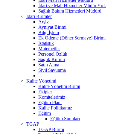
Idari Mali Hizmetler Müdürü
İdari ve Mali Hizmetler Müdür Yrd.
Sağlık Bakım Hizmetleri Müdürü
İdari Birimler
Arşiv
Ayniyat Birimi
Bilgi İşlem
Ek Ödeme (Döner Sermaye) Birimi
İstatistik
Mutemetlik
Personel Özlük
Sağlık Kurulu
Satın Alma
Sivil Savunma
Kalite Yönetimi
Kalite Yönetim Birimi
Ekipler
Komitelerimiz
Eğitim Planı
Kalite Politikamız
Eğitim
Eğitim Sunuları
TGAP
TGAP Birimi