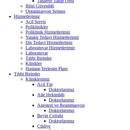
Tasarruf Takip Ofisi
Bilgi Güvenliği
Organizasyon Şeması
Hizmetlerimiz
Acil Servis
Poliklinikler
Poliklinik Hizmetlerimiz
Yataklı Tedavi Hizmetlerimiz
Diş Tedavi Hizmetlerimiz
Laboratuvar Hizmetlerimiz
Laboratuvar
Tıbbi Birimler
Klinikler
Hastane Yerleşim Planı
Tıbbi Birimler
Kliniklerimiz
Acil Tıp
Doktorlarımız
Aile Hekimliği
Doktorlarımız
Anestezi ve Reanimasyon
Doktorlarımız
Beyin Cerrahi
Doktorlarımız
Cildiye