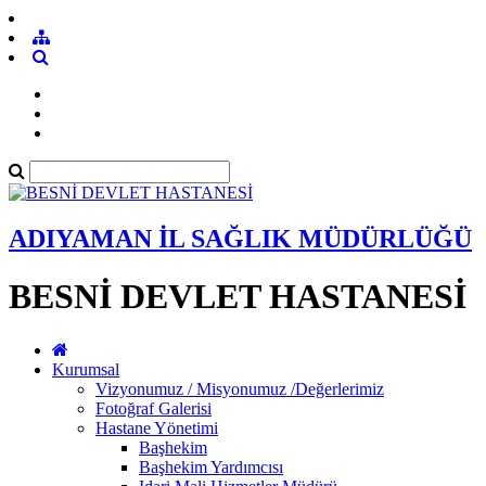
ADIYAMAN İL SAĞLIK MÜDÜRLÜĞÜ
BESNİ DEVLET HASTANESİ
Kurumsal
Vizyonumuz / Misyonumuz /Değerlerimiz
Fotoğraf Galerisi
Hastane Yönetimi
Başhekim
Başhekim Yardımcısı