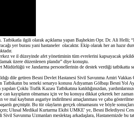
Tatbikatla ilgili olarak açıklama yapan Başhekim Opr. Dr. Ali Helli; “Bi
racağı yer burası yani hastaneler olacaktır. Ekip olarak her an hazır
aktadır.
ez ve il düzeyinde afet yönetiminin tüm evrelerini kapsayacak şekilde 
sağlamak üzere düzenlenen plandır” diye konuştu.
yet Müdürlüğü ve Jandarma personellerinin de destek verdiği tatbikatta 
apıldığı dile getiren Besni Devlet Hastanesi Sivil Savunma Amiri Vakk
en Tatbikatın bu seneki senaryo konusu Adıyaman Gölbaşı Besni Yol Ay
 yapılan Çoklu Trafik Kazası Tatbikatına katıldığınızdan, yardımlarınızd
 can kayıpların olmaması için ve bu konuya dikkat çekerek her zaman top
in can ve mal kaybının asgariye indirilmesi amaçlanması ve çaba gösteri
k başarılı geçmiştir. Bu tür olayların gerçek olmamasını ve böyle sonuçla
eçen; Ulusal Medikal Kurtarma Ekibi UMKE' ye, Besni Belediyesi Cenaz
li Sivil Savunma Uzmanları meslektaş arkadaşlara, Hastanemizde bu tatbi