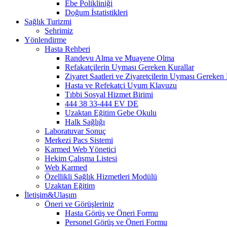
Ebe Polikliniği
Doğum İstatistikleri
Sağlık Turizmi
Şehrimiz
Yönlendirme
Hasta Rehberi
Randevu Alma ve Muayene Olma
Refakatçilerin Uyması Gereken Kurallar
Ziyaret Saatleri ve Ziyaretçilerin Uyması Gereken 
Hasta ve Refekatçi Uyum Klavuzu
Tıbbi Sosyal Hizmet Birimi
444 38 33-444 EV DE
Uzaktan Eğitim Gebe Okulu
Halk Sağlığı
Laboratuvar Sonuç
Merkezi Pacs Sistemi
Karmed Web Yönetici
Hekim Çalışma Listesi
Web Karmed
Özellikli Sağlık Hizmetleri Modülü
Uzaktan Eğitim
İletişim&Ulaşım
Öneri ve Görüşleriniz
Hasta Görüş ve Öneri Formu
Personel Görüş ve Öneri Formu