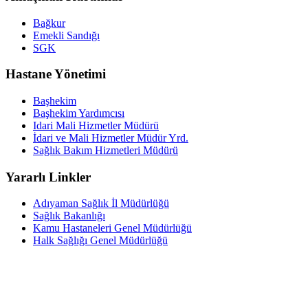
Bağkur
Emekli Sandığı
SGK
Hastane Yönetimi
Başhekim
Başhekim Yardımcısı
Idari Mali Hizmetler Müdürü
İdari ve Mali Hizmetler Müdür Yrd.
Sağlık Bakım Hizmetleri Müdürü
Yararlı Linkler
Adıyaman Sağlık İl Müdürlüğü
Sağlık Bakanlığı
Kamu Hastaneleri Genel Müdürlüğü
Halk Sağlığı Genel Müdürlüğü