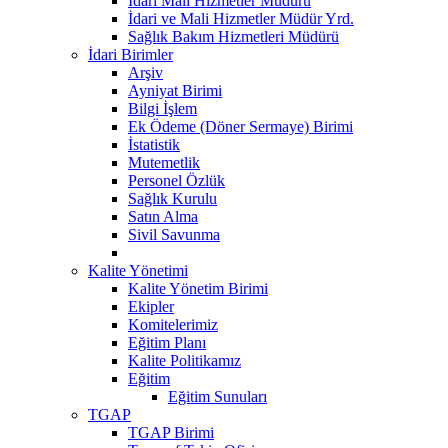
Idari Mali Hizmetler Müdürü
İdari ve Mali Hizmetler Müdür Yrd.
Sağlık Bakım Hizmetleri Müdürü
İdari Birimler
Arşiv
Ayniyat Birimi
Bilgi İşlem
Ek Ödeme (Döner Sermaye) Birimi
İstatistik
Mutemetlik
Personel Özlük
Sağlık Kurulu
Satın Alma
Sivil Savunma
Kalite Yönetimi
Kalite Yönetim Birimi
Ekipler
Komitelerimiz
Eğitim Planı
Kalite Politikamız
Eğitim
Eğitim Sunuları
TGAP
TGAP Birimi