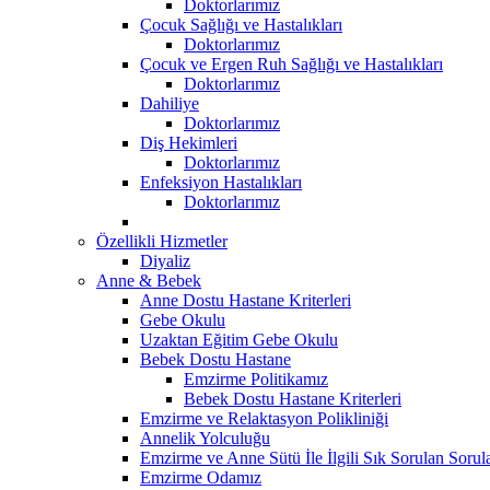
Doktorlarımız
Çocuk Sağlığı ve Hastalıkları
Doktorlarımız
Çocuk ve Ergen Ruh Sağlığı ve Hastalıkları
Doktorlarımız
Dahiliye
Doktorlarımız
Diş Hekimleri
Doktorlarımız
Enfeksiyon Hastalıkları
Doktorlarımız
Özellikli Hizmetler
Diyaliz
Anne & Bebek
Anne Dostu Hastane Kriterleri
Gebe Okulu
Uzaktan Eğitim Gebe Okulu
Bebek Dostu Hastane
Emzirme Politikamız
Bebek Dostu Hastane Kriterleri
Emzirme ve Relaktasyon Polikliniği
Annelik Yolculuğu
Emzirme ve Anne Sütü İle İlgili Sık Sorulan Sorul
Emzirme Odamız