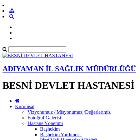
ADIYAMAN İL SAĞLIK MÜDÜRLÜĞÜ
BESNİ DEVLET HASTANESİ
Kurumsal
Vizyonumuz / Misyonumuz /Değerlerimiz
Fotoğraf Galerisi
Hastane Yönetimi
Başhekim
Başhekim Yardımcısı