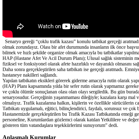
Senaryo gereği “çoklu trafik kazası” konulu tatbikat gerçeği aratmadı. 
olmak zorundayız. Olası bir afet durumunda insanların ilk önce başvu
bilmek ve hızlı şekilde organize olmak amacıyla bu tatbikatlar yapılm
HAP (Hastane Afet Ve Acil Durum Planı); Ulusal sağlık sisteminin merk
fiziksel ve fonksiyonel olarak afete hazırlıklı ve dayanıklı olmasını 
Daha sonra gerçekleştirilen saha tatbikatı ise gerçeği aratmadı. Emni
hastaneye nakilleri sağlandı.
Yapılan tatbikatın eksikleri görerek giderme amacıyla rutin olarak y
(HAP) Planı kapsamında yılda bir sefer rutin olarak yapmamız gerek
ve çoklu ölümle sonuçlanan olası olan olayı sergiledik. Bu gün burada
senaryosudur. Gerçeğinin yaşanmaması dileğiyle; kazalara karşı mal ve
olmalıyız. Trafik kazalarına halkın, kişilerin ve özellikle sürücüler
Tatbikatı uygulamalı, eğitici, bilinçlendirici, faydalı, sorunsuz ve ço
Hastanemizde gerçekleştirilen bu Trafik Kazası Tatbikatında emeği g
personeline, Kurumlardan gözlemci olarak katılan Yetkililere ve değer
gösteren tüm vatandaşlara teşekkürlerimi sunuyorum” dedi.
Anlaşmalı Kurumlar