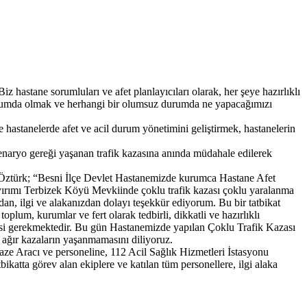
z hastane sorumluları ve afet planlayıcıları olarak, her şeye hazırlıklı
 durumda olmak ve herhangi bir olumsuz durumda ne yapacağımızı
hastanelerde afet ve acil durum yönetimini geliştirmek, hastanelerin
senaryo gereği yaşanan trafik kazasına anında müdahale edilerek
as Öztürk; “Besni İlçe Devlet Hastanemizde kurumca Hastane Afet
ırımı Terbizek Köyü Mevkiinde çoklu trafik kazası çoklu yaralanma
an, ilgi ve alakanızdan dolayı teşekkür ediyorum. Bu bir tatbikat
lum, kurumlar ve fert olarak tedbirli, dikkatli ve hazırlıklı
lmesi gerekmektedir. Bu gün Hastanemizde yapılan Çoklu Trafik Kazası
rı ağır kazaların yaşanmamasını diliyoruz.
e Aracı ve personeline, 112 Acil Sağlık Hizmetleri İstasyonu
katta görev alan ekiplere ve katılan tüm personellere, ilgi alaka