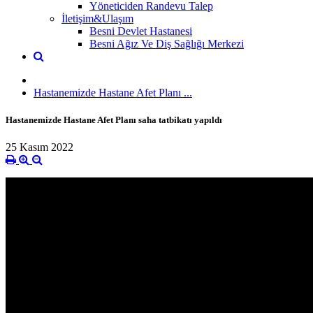
Yöneticiden Randevu Talep
İletişim&Ulaşım
Besni Devlet Hastanesi
Besni Ağız Ve Diş Sağlığı Merkezi
Hastanemizde Hastane Afet Planı ...
Hastanemizde Hastane Afet Planı saha tatbikatı yapıldı
25 Kasım 2022