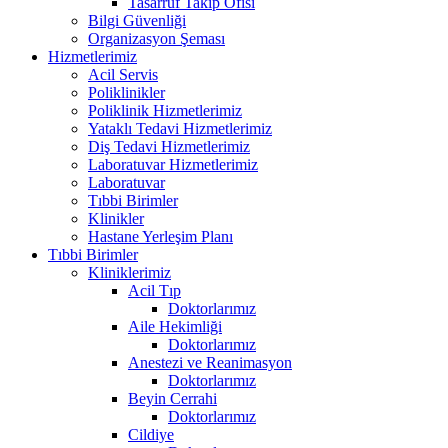
Tasarruf Takip Ofisi
Bilgi Güvenliği
Organizasyon Şeması
Hizmetlerimiz
Acil Servis
Poliklinikler
Poliklinik Hizmetlerimiz
Yataklı Tedavi Hizmetlerimiz
Diş Tedavi Hizmetlerimiz
Laboratuvar Hizmetlerimiz
Laboratuvar
Tıbbi Birimler
Klinikler
Hastane Yerleşim Planı
Tıbbi Birimler
Kliniklerimiz
Acil Tıp
Doktorlarımız
Aile Hekimliği
Doktorlarımız
Anestezi ve Reanimasyon
Doktorlarımız
Beyin Cerrahi
Doktorlarımız
Cildiye